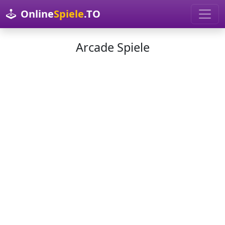
Online
Spiele
.TO
Arcade Spiele