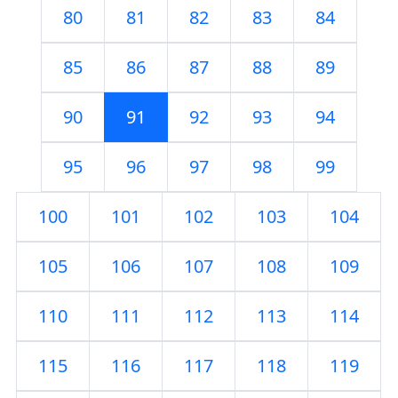
80
81
82
83
84
85
86
87
88
89
90
91
92
93
94
95
96
97
98
99
100
101
102
103
104
105
106
107
108
109
110
111
112
113
114
115
116
117
118
119