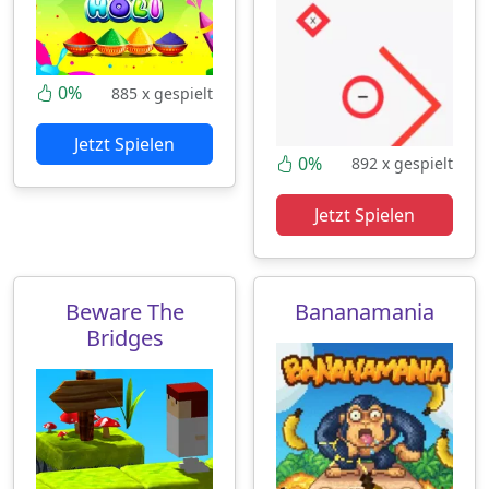
0%
885 x gespielt
Jetzt Spielen
0%
892 x gespielt
Jetzt Spielen
Beware The
Bananamania
Bridges