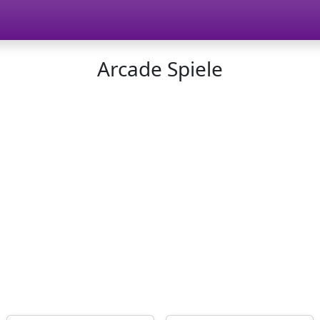
Arcade Spiele