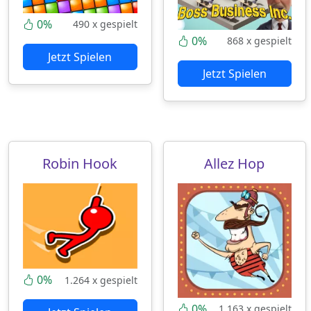
0%
490 x gespielt
0%
868 x gespielt
Jetzt Spielen
Jetzt Spielen
Robin Hook
Allez Hop
0%
1.264 x gespielt
0%
1.163 x gespielt