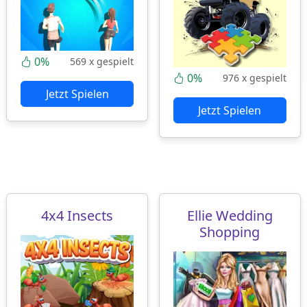
0%
569 x gespielt
0%
976 x gespielt
Jetzt Spielen
Jetzt Spielen
4x4 Insects
Ellie Wedding
Shopping