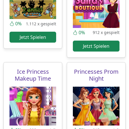
0%
1.112 x gespielt
0%
912 x gespielt
Jetzt Spielen
Jetzt Spielen
Ice Princess
Princesses Prom
Makeup Time
Night