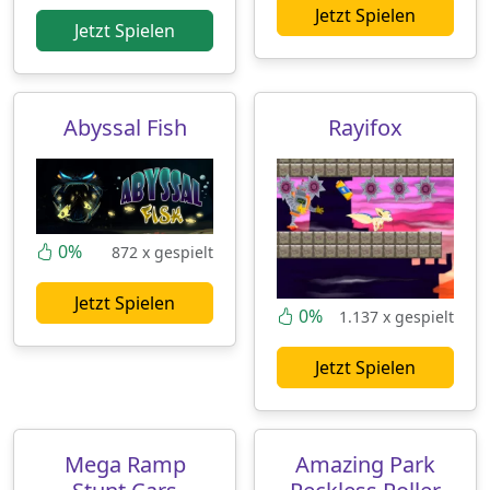
Jetzt Spielen
Jetzt Spielen
Abyssal Fish
Rayifox
0%
872 x gespielt
Jetzt Spielen
0%
1.137 x gespielt
Jetzt Spielen
Mega Ramp
Amazing Park