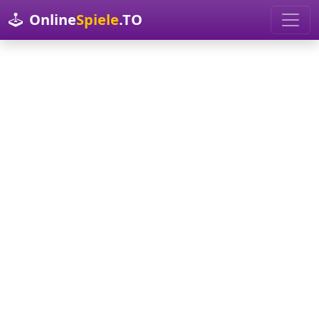
Online
Spiele
.TO