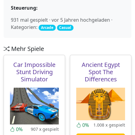
Steuerung:
931 mal gespielt · vor 5 Jahren hochgeladen ·
Kategorien:
Arcade
Casual
Mehr Spiele
Car Impossible
Ancient Egypt
Stunt Driving
Spot The
Simulator
Differences
0%
1.008 x gespielt
0%
907 x gespielt