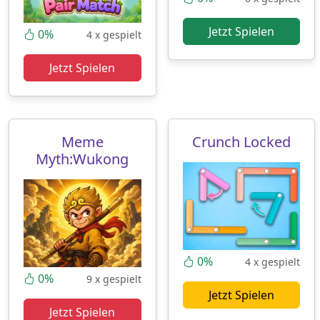
Jetzt Spielen
0%
4 x gespielt
Jetzt Spielen
Meme
Crunch Locked
Myth:Wukong
0%
4 x gespielt
0%
9 x gespielt
Jetzt Spielen
Jetzt Spielen