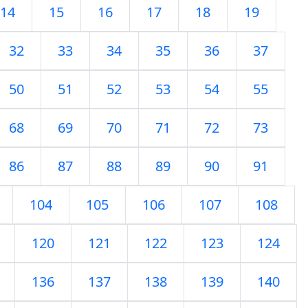
14
15
16
17
18
19
32
33
34
35
36
37
50
51
52
53
54
55
68
69
70
71
72
73
86
87
88
89
90
91
104
105
106
107
108
120
121
122
123
124
136
137
138
139
140