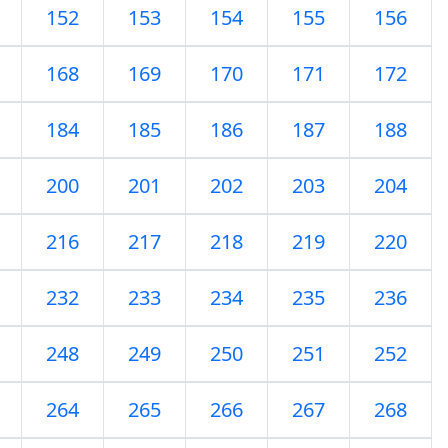
152
153
154
155
156
168
169
170
171
172
184
185
186
187
188
200
201
202
203
204
216
217
218
219
220
232
233
234
235
236
248
249
250
251
252
264
265
266
267
268