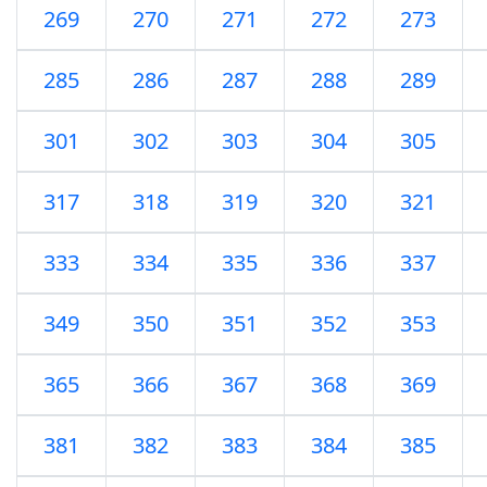
269
270
271
272
273
285
286
287
288
289
301
302
303
304
305
317
318
319
320
321
333
334
335
336
337
349
350
351
352
353
365
366
367
368
369
381
382
383
384
385