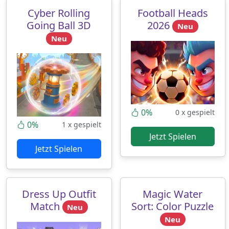
Cyber Rolling
Football Heads
Going Ball 3D
2026
Neu
Neu
0%
0 x gespielt
0%
1 x gespielt
Jetzt Spielen
Jetzt Spielen
Dress Up Outfit
Magic Water
Match
Sort: Color Puzzle
Neu
Neu