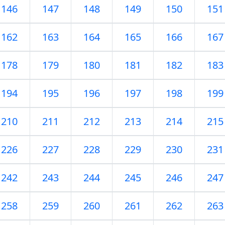
146
147
148
149
150
151
162
163
164
165
166
167
178
179
180
181
182
183
194
195
196
197
198
199
210
211
212
213
214
215
226
227
228
229
230
231
242
243
244
245
246
247
258
259
260
261
262
263