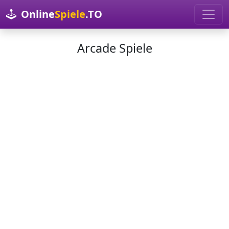
Online
Spiele
.TO
Arcade Spiele