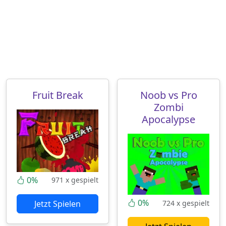
Fruit Break
Noob vs Pro
Zombi
Apocalypse
0%
971 x gespielt
0%
Jetzt Spielen
724 x gespielt