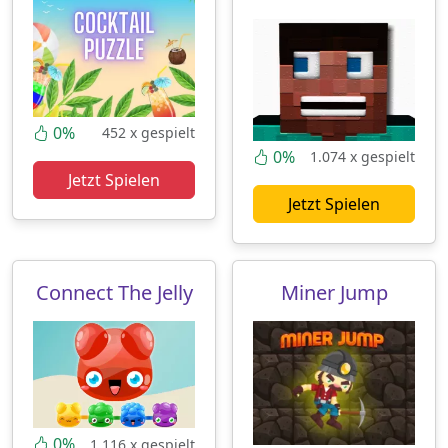
0%
452 x gespielt
0%
1.074 x gespielt
Jetzt Spielen
Jetzt Spielen
Connect The Jelly
Miner Jump
0%
1.116 x gespielt