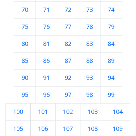
70
71
72
73
74
75
76
77
78
79
80
81
82
83
84
85
86
87
88
89
90
91
92
93
94
95
96
97
98
99
100
101
102
103
104
105
106
107
108
109