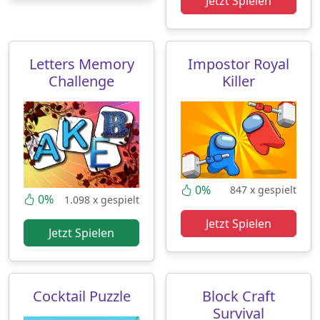
Jetzt Spielen
Letters Memory
Impostor Royal
Challenge
Killer
0%
847 x gespielt
0%
1.098 x gespielt
Jetzt Spielen
Jetzt Spielen
Cocktail Puzzle
Block Craft
Survival