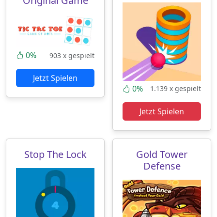
Original Game
0%
903 x gespielt
Jetzt Spielen
0%
1.139 x gespielt
Jetzt Spielen
Stop The Lock
Gold Tower
Defense