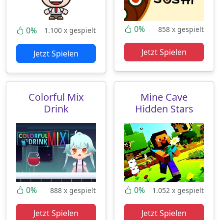
0%
858 x gespielt
0%
1.100 x gespielt
Jetzt Spielen
Jetzt Spielen
Colorful Mix
Mine Cave
Drink
Hidden Stars
0%
0%
888 x gespielt
1.052 x gespielt
Jetzt Spielen
Jetzt Spielen