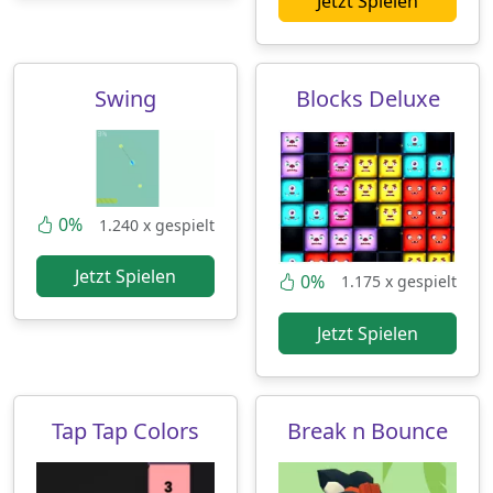
Jetzt Spielen
Swing
Blocks Deluxe
0%
1.240 x gespielt
Jetzt Spielen
0%
1.175 x gespielt
Jetzt Spielen
Tap Tap Colors
Break n Bounce