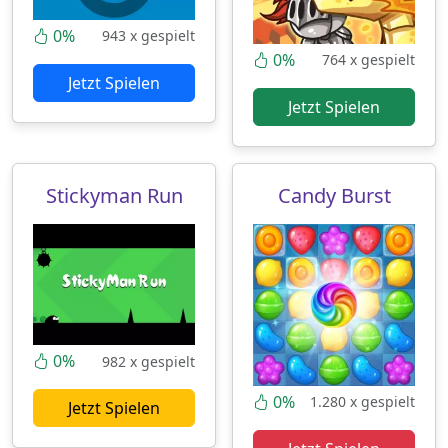
0%
943 x gespielt
0%
764 x gespielt
Jetzt Spielen
Jetzt Spielen
Stickyman Run
Candy Burst
0%
982 x gespielt
0%
1.280 x gespielt
Jetzt Spielen