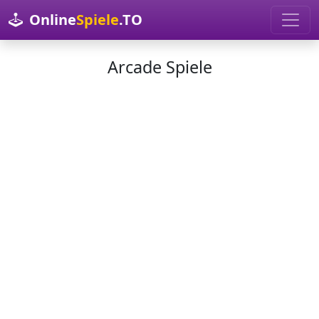
Online
Spiele
.TO
Arcade Spiele