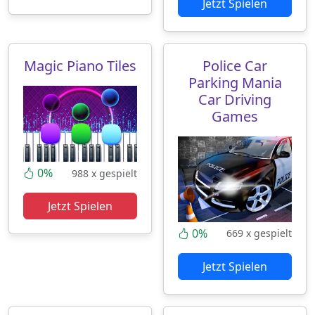
Jetzt Spielen
Magic Piano Tiles
Police Car
Parking Mania
Car Driving
Games
0%
988 x gespielt
Jetzt Spielen
0%
669 x gespielt
Jetzt Spielen