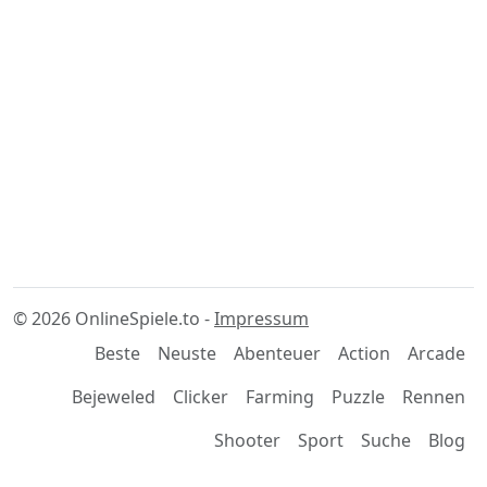
© 2026 OnlineSpiele.to -
Impressum
Beste
Neuste
Abenteuer
Action
Arcade
Bejeweled
Clicker
Farming
Puzzle
Rennen
Shooter
Sport
Suche
Blog