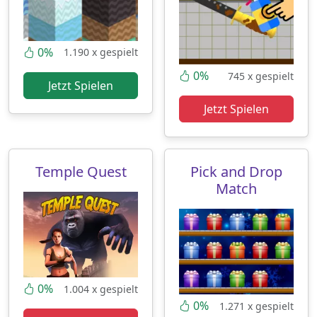
0%
1.190 x gespielt
0%
745 x gespielt
Jetzt Spielen
Jetzt Spielen
Temple Quest
Pick and Drop
Match
0%
1.004 x gespielt
0%
1.271 x gespielt