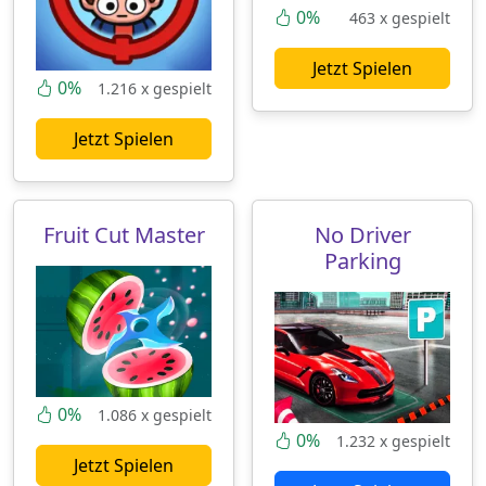
0%
463 x gespielt
Jetzt Spielen
0%
1.216 x gespielt
Jetzt Spielen
Fruit Cut Master
No Driver
Parking
0%
1.086 x gespielt
0%
1.232 x gespielt
Jetzt Spielen