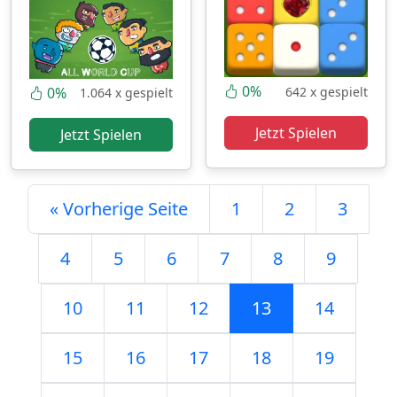
0%
642 x gespielt
0%
1.064 x gespielt
Jetzt Spielen
Jetzt Spielen
« Vorherige Seite
1
2
3
4
5
6
7
8
9
10
11
12
13
14
15
16
17
18
19