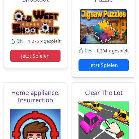
0%
1.275 x gespielt
0%
1.204 x gespielt
Jetzt Spielen
Jetzt Spielen
Home appliance.
Clear The Lot
Insurrection