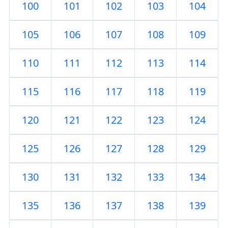
100
101
102
103
104
105
106
107
108
109
110
111
112
113
114
115
116
117
118
119
120
121
122
123
124
125
126
127
128
129
130
131
132
133
134
135
136
137
138
139