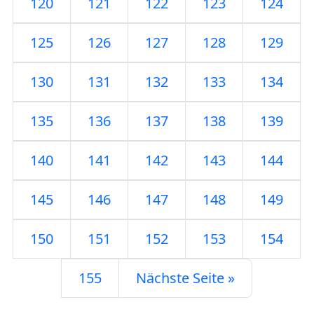
120
121
122
123
124
125
126
127
128
129
130
131
132
133
134
135
136
137
138
139
140
141
142
143
144
145
146
147
148
149
150
151
152
153
154
155
Nächste Seite »