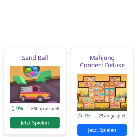
Sand Ball
Mahjong
Connect Deluxe
0%
880 x gespielt
0%
1.254 x gespielt
Jetzt Spielen
Jetzt Spielen