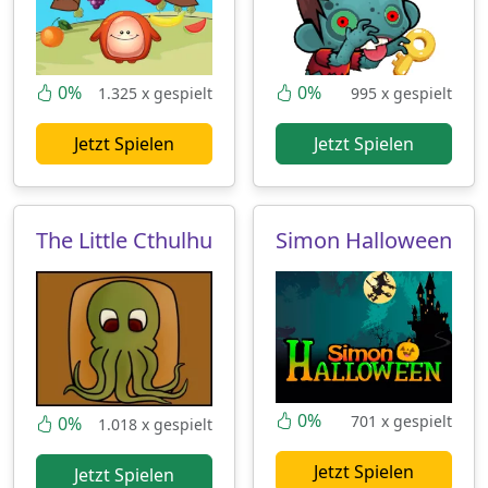
0%
0%
1.325 x gespielt
995 x gespielt
Jetzt Spielen
Jetzt Spielen
The Little Cthulhu
Simon Halloween
0%
701 x gespielt
0%
1.018 x gespielt
Jetzt Spielen
Jetzt Spielen