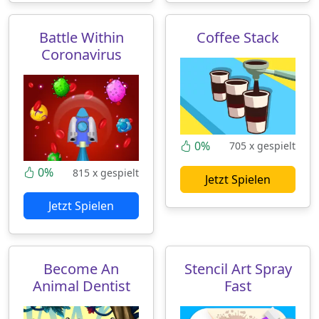
Battle Within
Coffee Stack
Coronavirus
0%
705 x gespielt
0%
815 x gespielt
Jetzt Spielen
Jetzt Spielen
Become An
Stencil Art Spray
Animal Dentist
Fast