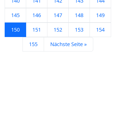
140
141
142
143
144
145
146
147
148
149
150
151
152
153
154
155
Nächste Seite »