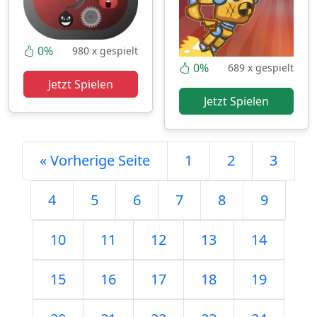
0%
980 x gespielt
0%
689 x gespielt
Jetzt Spielen
Jetzt Spielen
« Vorherige Seite
1
2
3
4
5
6
7
8
9
10
11
12
13
14
15
16
17
18
19