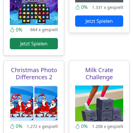
0%
1.331 x gespielt
Jetzt Spielen
0%
664 x gespielt
Jetzt Spielen
Christmas Photo
Milk Crate
Differences 2
Challenge
0%
0%
1.272 x gespielt
1.208 x gespielt