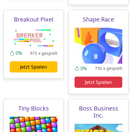
Breakout Pixel
Shape Race
0%
973 x gespielt
Jetzt Spielen
0%
750 x gespielt
Jetzt Spielen
Tiny Blocks
Boss Business
Inc.