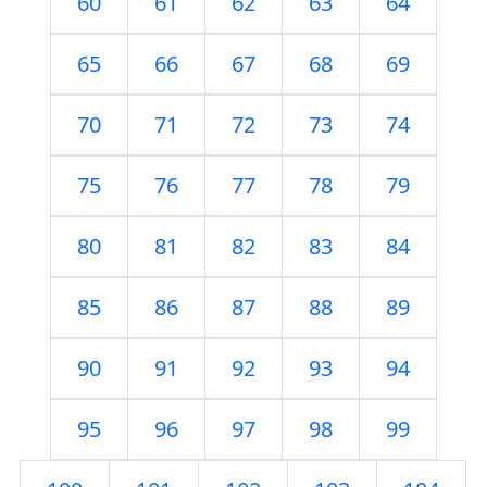
60
61
62
63
64
65
66
67
68
69
70
71
72
73
74
75
76
77
78
79
80
81
82
83
84
85
86
87
88
89
90
91
92
93
94
95
96
97
98
99