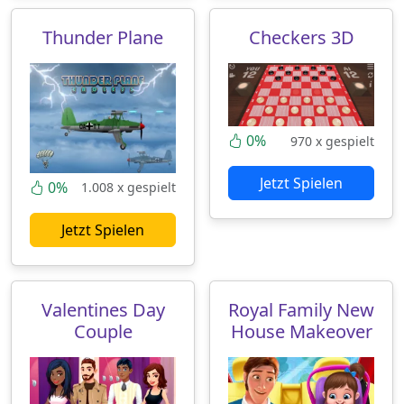
Thunder Plane
Checkers 3D
0%
970 x gespielt
Jetzt Spielen
0%
1.008 x gespielt
Jetzt Spielen
Valentines Day
Royal Family New
Couple
House Makeover