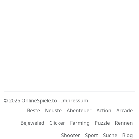
© 2026 OnlineSpiele.to -
Impressum
Beste
Neuste
Abenteuer
Action
Arcade
Bejeweled
Clicker
Farming
Puzzle
Rennen
Shooter
Sport
Suche
Blog