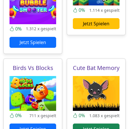
0%
1.114 x gespielt
Jetzt Spielen
0%
1.312 x gespielt
Jetzt Spielen
Birds Vs Blocks
Cute Bat Memory
0%
0%
711 x gespielt
1.083 x gespielt