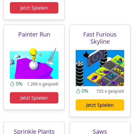
Jetzt Spielen
Painter Run
Fast Furious
Skyline
0%
1.269 x gespielt
0%
755 x gespielt
Jetzt Spielen
Jetzt Spielen
Sprinkle Plants
Saws