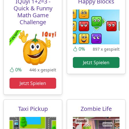
IQuyi 1+2=3 -
Happy Blocks
Quick & Funny
Math Game
Challenge
0%
897 x gespielt
Jetzt Spielen
0%
446 x gespielt
Jetzt Spielen
Taxi Pickup
Zombie Life