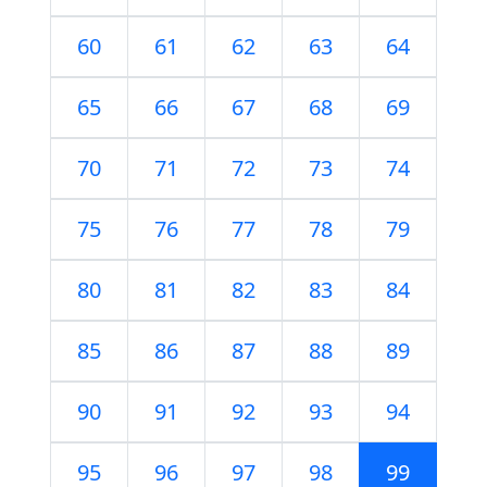
60
61
62
63
64
65
66
67
68
69
70
71
72
73
74
75
76
77
78
79
80
81
82
83
84
85
86
87
88
89
90
91
92
93
94
95
96
97
98
99