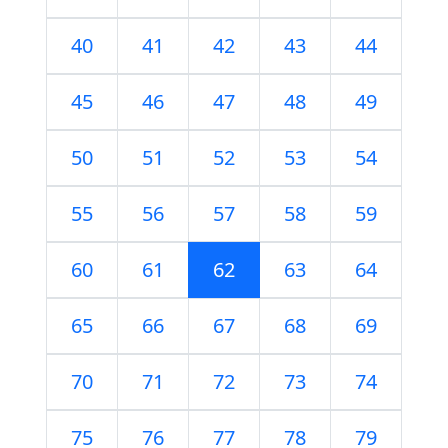
40
41
42
43
44
45
46
47
48
49
50
51
52
53
54
55
56
57
58
59
60
61
62
63
64
65
66
67
68
69
70
71
72
73
74
75
76
77
78
79