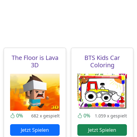
The Floor is Lava
BTS Kids Car
3D
Coloring
0%
0%
682 x gespielt
1.059 x gespielt
Jetzt Spielen
Jetzt Spielen