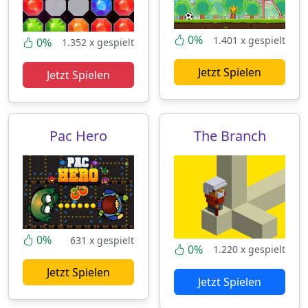
0%
1.401 x gespielt
0%
1.352 x gespielt
Jetzt Spielen
Jetzt Spielen
Pac Hero
The Branch
0%
631 x gespielt
0%
1.220 x gespielt
Jetzt Spielen
Jetzt Spielen