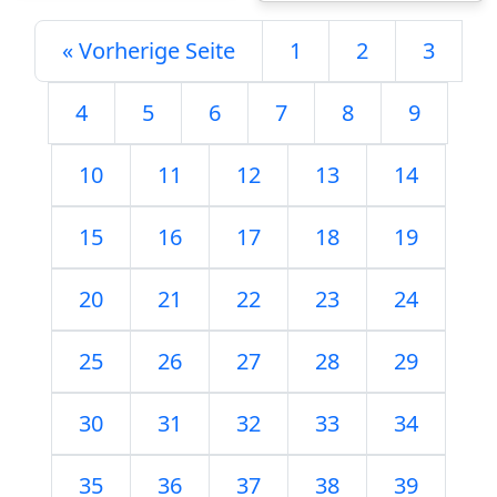
« Vorherige Seite
1
2
3
4
5
6
7
8
9
10
11
12
13
14
15
16
17
18
19
20
21
22
23
24
25
26
27
28
29
30
31
32
33
34
35
36
37
38
39