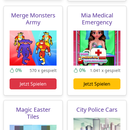
Merge Monsters
Mia Medical
Army
Emergency
0%
0%
570 x gespielt
1.041 x gespielt
Jetzt Spielen
Jetzt Spielen
Magic Easter
City Police Cars
Tiles