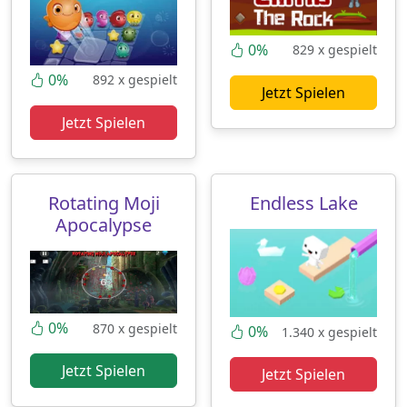
0%
829 x gespielt
0%
892 x gespielt
Jetzt Spielen
Jetzt Spielen
Rotating Moji
Endless Lake
Apocalypse
0%
870 x gespielt
0%
1.340 x gespielt
Jetzt Spielen
Jetzt Spielen