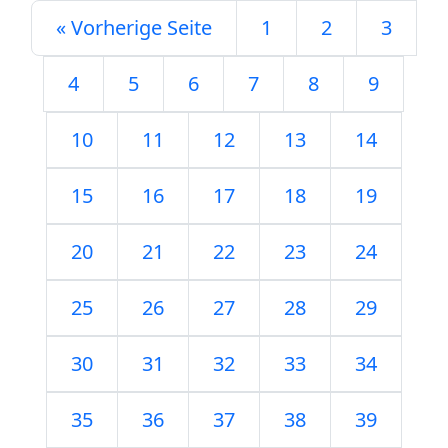
« Vorherige Seite
1
2
3
4
5
6
7
8
9
10
11
12
13
14
15
16
17
18
19
20
21
22
23
24
25
26
27
28
29
30
31
32
33
34
35
36
37
38
39