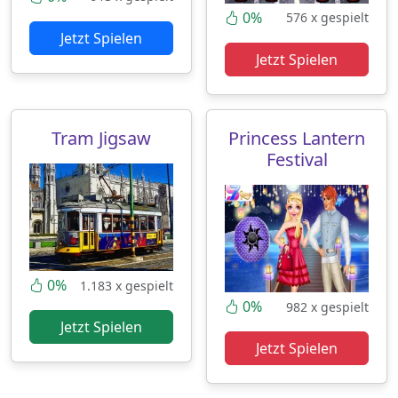
0%
576 x gespielt
Jetzt Spielen
Jetzt Spielen
Tram Jigsaw
Princess Lantern
Festival
0%
1.183 x gespielt
0%
982 x gespielt
Jetzt Spielen
Jetzt Spielen