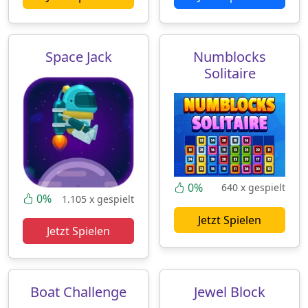
Space Jack
Numblocks
Solitaire
0%
640 x gespielt
0%
1.105 x gespielt
Jetzt Spielen
Jetzt Spielen
Boat Challenge
Jewel Block