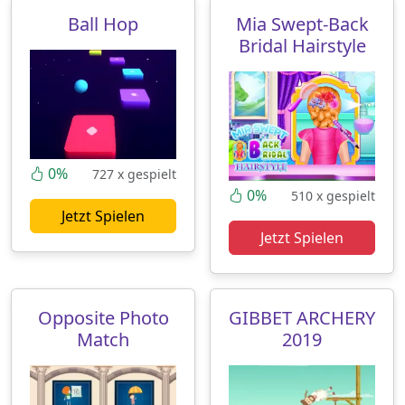
Ball Hop
Mia Swept-Back
Bridal Hairstyle
0%
727 x gespielt
0%
510 x gespielt
Jetzt Spielen
Jetzt Spielen
Opposite Photo
GIBBET ARCHERY
Match
2019