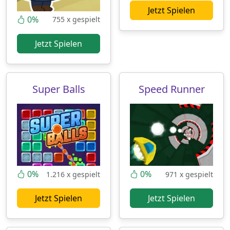
Jetzt Spielen
0%
755 x gespielt
Jetzt Spielen
Super Balls
Speed Runner
0%
0%
1.216 x gespielt
971 x gespielt
Jetzt Spielen
Jetzt Spielen