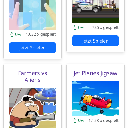
0%
786 x gespielt
0%
1.032 x gespielt
Jetzt Spielen
Jetzt Spielen
Farmers vs
Jet Planes Jigsaw
Aliens
0%
1.153 x gespielt