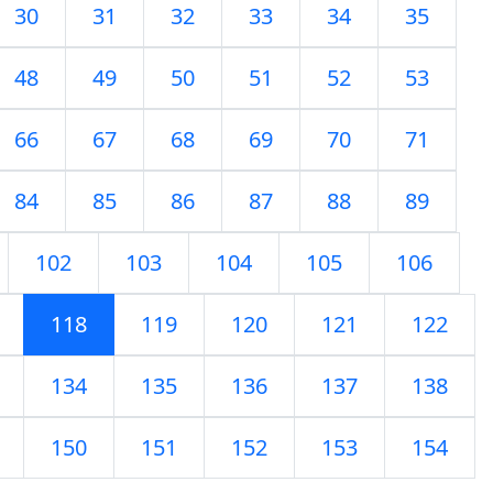
30
31
32
33
34
35
48
49
50
51
52
53
66
67
68
69
70
71
84
85
86
87
88
89
102
103
104
105
106
118
119
120
121
122
134
135
136
137
138
150
151
152
153
154