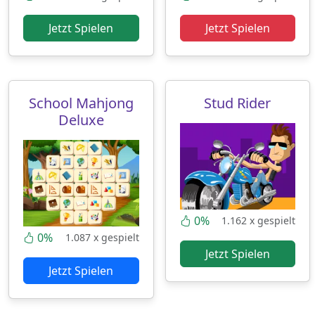
Jetzt Spielen
Jetzt Spielen
School Mahjong
Stud Rider
Deluxe
0%
1.162 x gespielt
0%
1.087 x gespielt
Jetzt Spielen
Jetzt Spielen