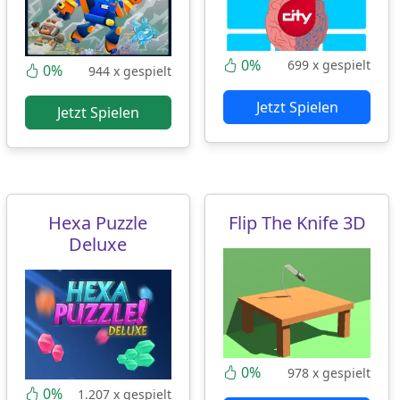
0%
699 x gespielt
0%
944 x gespielt
Jetzt Spielen
Jetzt Spielen
Hexa Puzzle
Flip The Knife 3D
Deluxe
0%
978 x gespielt
0%
1.207 x gespielt