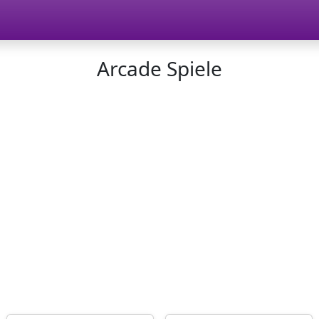
Arcade Spiele