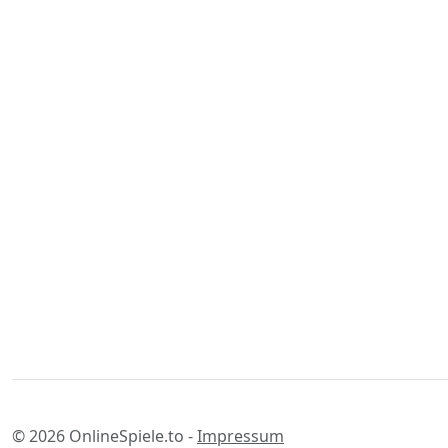
© 2026 OnlineSpiele.to -
Impressum