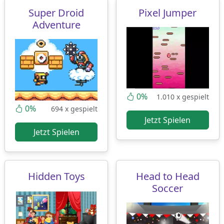
Super Droid
Pixel Jumper
Adventure
0%
1.010 x gespielt
0%
694 x gespielt
Jetzt Spielen
Jetzt Spielen
Hidden Toys
Head to Head
Soccer