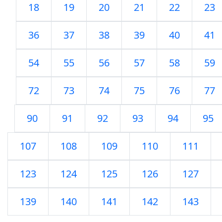
18
19
20
21
22
23
36
37
38
39
40
41
54
55
56
57
58
59
72
73
74
75
76
77
90
91
92
93
94
95
107
108
109
110
111
123
124
125
126
127
139
140
141
142
143