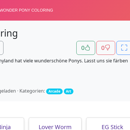
ring
0
0
yland hat viele wunderschöne Ponys. Lasst uns sie färben
geladen · Kategorien:
Arcade
Art
Ninja
Lover Worm
EG Stick