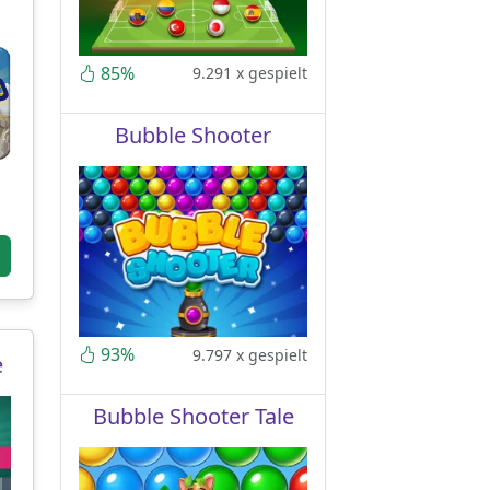
85%
9.291 x gespielt
Bubble Shooter
93%
9.797 x gespielt
e
Bubble Shooter Tale