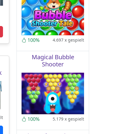
100%
4.697 x gespielt
Magical Bubble
Shooter
k
lt
100%
5.179 x gespielt