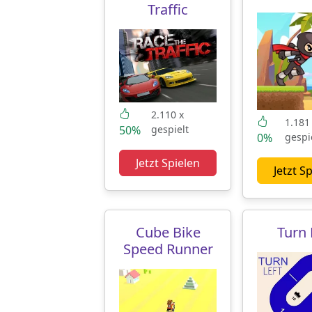
Traffic
2.110 x
1.181
50%
gespielt
0%
gespi
Jetzt Spielen
Jetzt S
Cube Bike
Turn 
Speed Runner