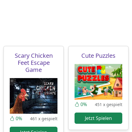
Scary Chicken
Cute Puzzles
Feet Escape
Game
0%
451 x gespielt
Jetzt Spielen
0%
461 x gespielt