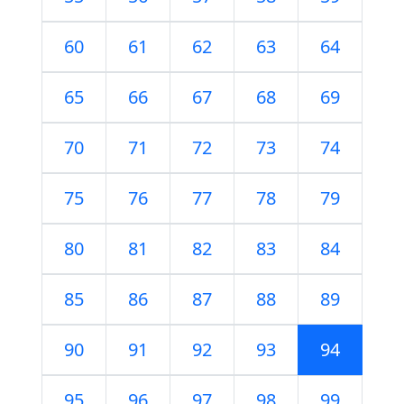
60
61
62
63
64
65
66
67
68
69
70
71
72
73
74
75
76
77
78
79
80
81
82
83
84
85
86
87
88
89
90
91
92
93
94
95
96
97
98
99