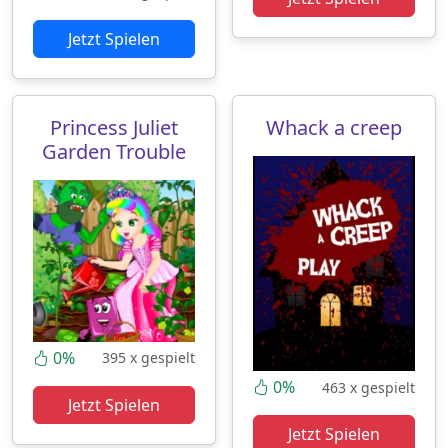
Jetzt Spielen
Princess Juliet
Whack a creep
Garden Trouble
0%
395 x gespielt
0%
463 x gespielt
Jetzt Spielen
Jetzt Spielen