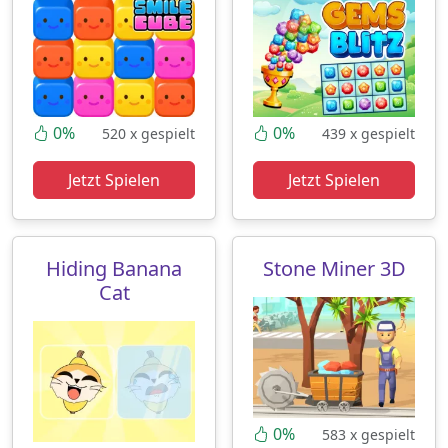
0%
0%
520 x gespielt
439 x gespielt
Jetzt Spielen
Jetzt Spielen
Hiding Banana
Stone Miner 3D
Cat
0%
583 x gespielt