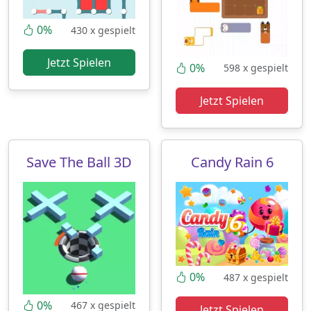
0%
430 x gespielt
Jetzt Spielen
0%
598 x gespielt
Jetzt Spielen
Save The Ball 3D
Candy Rain 6
0%
487 x gespielt
0%
467 x gespielt
Jetzt Spielen