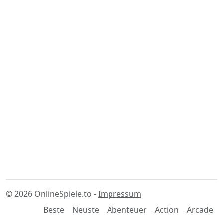
© 2026 OnlineSpiele.to -
Impressum
Beste
Neuste
Abenteuer
Action
Arcade