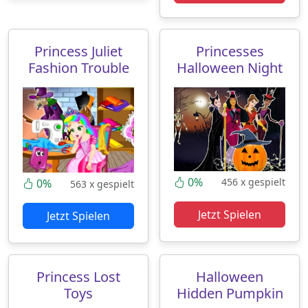
Princess Juliet
Princesses
Fashion Trouble
Halloween Night
0%
456 x gespielt
0%
563 x gespielt
Jetzt Spielen
Jetzt Spielen
Princess Lost
Halloween
Toys
Hidden Pumpkin