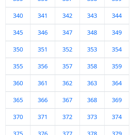
340
341
342
343
344
345
346
347
348
349
350
351
352
353
354
355
356
357
358
359
360
361
362
363
364
365
366
367
368
369
370
371
372
373
374
375
376
377
378
379