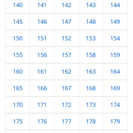
140
141
142
143
144
145
146
147
148
149
150
151
152
153
154
155
156
157
158
159
160
161
162
163
164
165
166
167
168
169
170
171
172
173
174
175
176
177
178
179