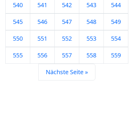
540
541
542
543
544
545
546
547
548
549
550
551
552
553
554
555
556
557
558
559
Nächste Seite »