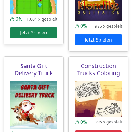
0%
1.001 x gespielt
0%
986 x gespielt
Jetzt Spielen
Jetzt Spielen
Santa Gift
Construction
Delivery Truck
Trucks Coloring
0%
995 x gespielt