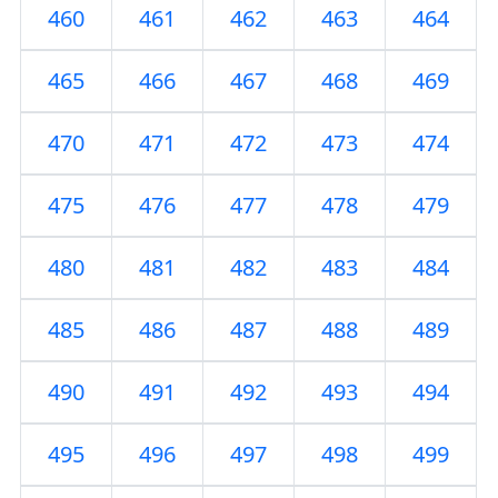
460
461
462
463
464
465
466
467
468
469
470
471
472
473
474
475
476
477
478
479
480
481
482
483
484
485
486
487
488
489
490
491
492
493
494
495
496
497
498
499