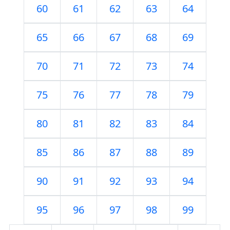
60
61
62
63
64
65
66
67
68
69
70
71
72
73
74
75
76
77
78
79
80
81
82
83
84
85
86
87
88
89
90
91
92
93
94
95
96
97
98
99