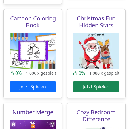
Cartoon Coloring
Christmas Fun
Book
Hidden Stars
0%
0%
1.006 x gespielt
1.080 x gespielt
Jetzt Spielen
Jetzt Spielen
Number Merge
Cozy Bedroom
Difference