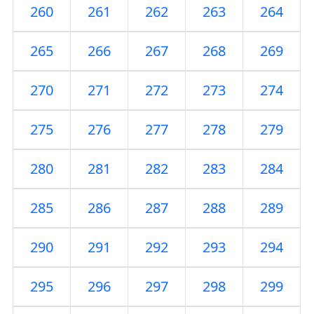
260
261
262
263
264
265
266
267
268
269
270
271
272
273
274
275
276
277
278
279
280
281
282
283
284
285
286
287
288
289
290
291
292
293
294
295
296
297
298
299