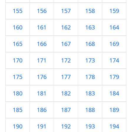
155
156
157
158
159
160
161
162
163
164
165
166
167
168
169
170
171
172
173
174
175
176
177
178
179
180
181
182
183
184
185
186
187
188
189
190
191
192
193
194