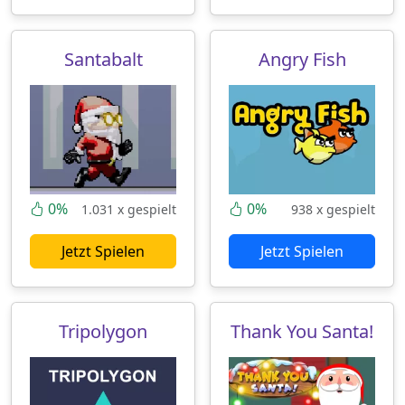
Santabalt
Angry Fish
0%
0%
1.031 x gespielt
938 x gespielt
Jetzt Spielen
Jetzt Spielen
Tripolygon
Thank You Santa!