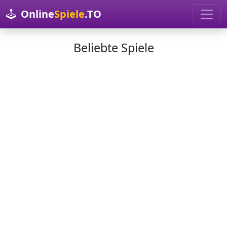
Online
Spiele
.TO
Beliebte Spiele