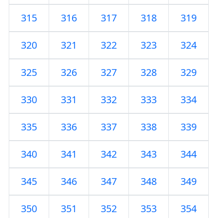
315
316
317
318
319
320
321
322
323
324
325
326
327
328
329
330
331
332
333
334
335
336
337
338
339
340
341
342
343
344
345
346
347
348
349
350
351
352
353
354