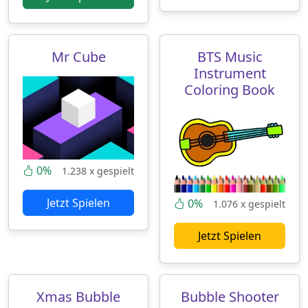
Mr Cube
BTS Music
Instrument
Coloring Book
0%
1.238 x gespielt
Jetzt Spielen
0%
1.076 x gespielt
Jetzt Spielen
Xmas Bubble
Bubble Shooter