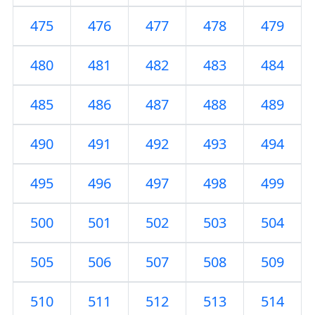
475
476
477
478
479
480
481
482
483
484
485
486
487
488
489
490
491
492
493
494
495
496
497
498
499
500
501
502
503
504
505
506
507
508
509
510
511
512
513
514