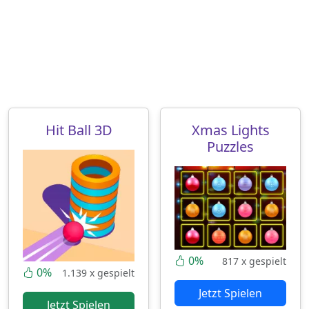
Hit Ball 3D
Xmas Lights
Puzzles
0%
817 x gespielt
0%
1.139 x gespielt
Jetzt Spielen
Jetzt Spielen