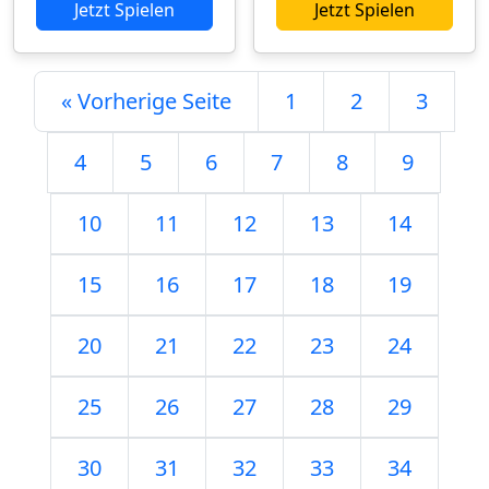
Jetzt Spielen
Jetzt Spielen
« Vorherige Seite
1
2
3
4
5
6
7
8
9
10
11
12
13
14
15
16
17
18
19
20
21
22
23
24
25
26
27
28
29
30
31
32
33
34