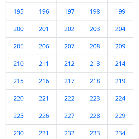
195
196
197
198
199
200
201
202
203
204
205
206
207
208
209
210
211
212
213
214
215
216
217
218
219
220
221
222
223
224
225
226
227
228
229
230
231
232
233
234