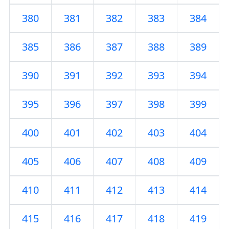
380
381
382
383
384
385
386
387
388
389
390
391
392
393
394
395
396
397
398
399
400
401
402
403
404
405
406
407
408
409
410
411
412
413
414
415
416
417
418
419