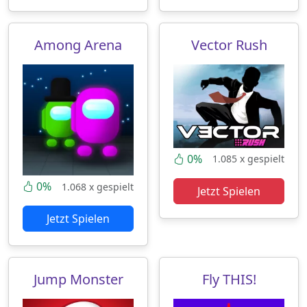
Among Arena
Vector Rush
0%
1.085 x gespielt
0%
1.068 x gespielt
Jetzt Spielen
Jetzt Spielen
Jump Monster
Fly THIS!