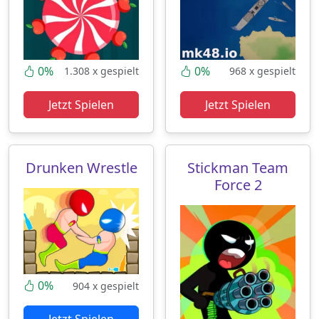
0%
0%
1.308 x gespielt
968 x gespielt
Jetzt Spielen
Jetzt Spielen
Drunken Wrestle
Stickman Team
Force 2
0%
904 x gespielt