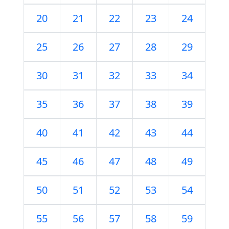
20
21
22
23
24
25
26
27
28
29
30
31
32
33
34
35
36
37
38
39
40
41
42
43
44
45
46
47
48
49
50
51
52
53
54
55
56
57
58
59