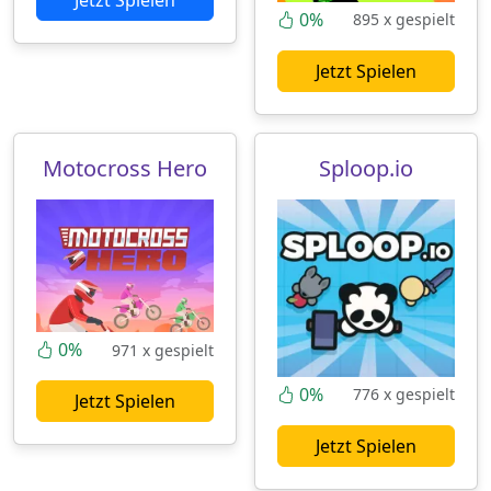
Jetzt Spielen
0%
895 x gespielt
Jetzt Spielen
Motocross Hero
Sploop.io
0%
971 x gespielt
0%
776 x gespielt
Jetzt Spielen
Jetzt Spielen