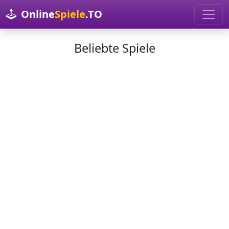
Online
Spiele
.TO
Beliebte Spiele