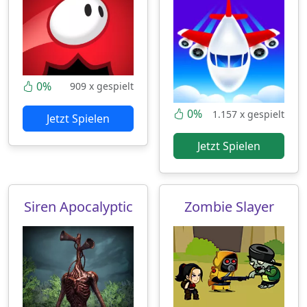
0%
909 x gespielt
0%
1.157 x gespielt
Jetzt Spielen
Jetzt Spielen
Siren Apocalyptic
Zombie Slayer