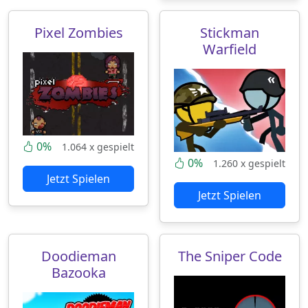
Pixel Zombies
Stickman
Warfield
0%
1.064 x gespielt
0%
1.260 x gespielt
Jetzt Spielen
Jetzt Spielen
Doodieman
The Sniper Code
Bazooka