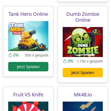
Tank Hero Online
Dumb Zombie
Online
0%
850 x gespielt
0%
1.192 x gespielt
Jetzt Spielen
Jetzt Spielen
Fruit VS Knife
Mk48.io