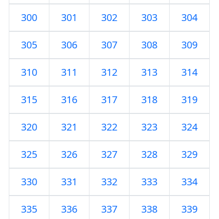
300
301
302
303
304
305
306
307
308
309
310
311
312
313
314
315
316
317
318
319
320
321
322
323
324
325
326
327
328
329
330
331
332
333
334
335
336
337
338
339