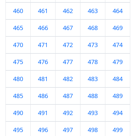
460
461
462
463
464
465
466
467
468
469
470
471
472
473
474
475
476
477
478
479
480
481
482
483
484
485
486
487
488
489
490
491
492
493
494
495
496
497
498
499