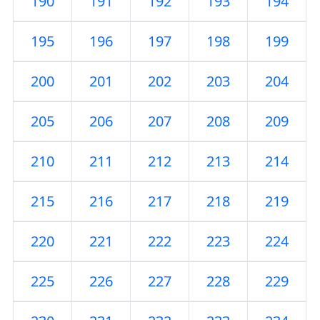
190
191
192
193
194
195
196
197
198
199
200
201
202
203
204
205
206
207
208
209
210
211
212
213
214
215
216
217
218
219
220
221
222
223
224
225
226
227
228
229