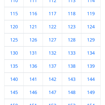
110
111
112
113
114
115
116
117
118
119
120
121
122
123
124
125
126
127
128
129
130
131
132
133
134
135
136
137
138
139
140
141
142
143
144
145
146
147
148
149