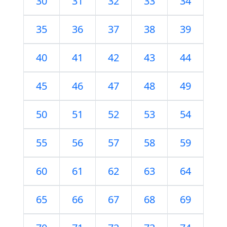
30
31
32
33
34
35
36
37
38
39
40
41
42
43
44
45
46
47
48
49
50
51
52
53
54
55
56
57
58
59
60
61
62
63
64
65
66
67
68
69