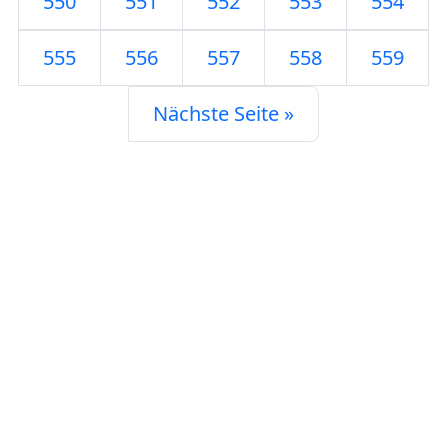
550
551
552
553
554
555
556
557
558
559
Nächste Seite »