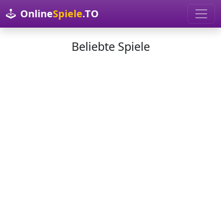
Online
Spiele
.TO
Beliebte Spiele