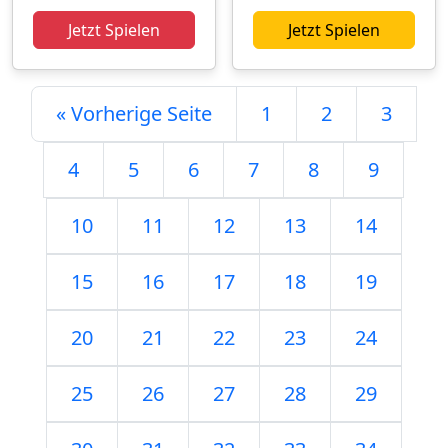
Jetzt Spielen
Jetzt Spielen
« Vorherige Seite
1
2
3
4
5
6
7
8
9
10
11
12
13
14
15
16
17
18
19
20
21
22
23
24
25
26
27
28
29