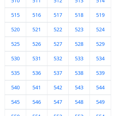
510
511
512
513
514
515
516
517
518
519
520
521
522
523
524
525
526
527
528
529
530
531
532
533
534
535
536
537
538
539
540
541
542
543
544
545
546
547
548
549