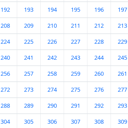
192
193
194
195
196
197
208
209
210
211
212
213
224
225
226
227
228
229
240
241
242
243
244
245
256
257
258
259
260
261
272
273
274
275
276
277
288
289
290
291
292
293
304
305
306
307
308
309