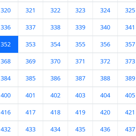
320
321
322
323
324
325
336
337
338
339
340
341
352
353
354
355
356
357
368
369
370
371
372
373
384
385
386
387
388
389
400
401
402
403
404
405
416
417
418
419
420
421
432
433
434
435
436
437