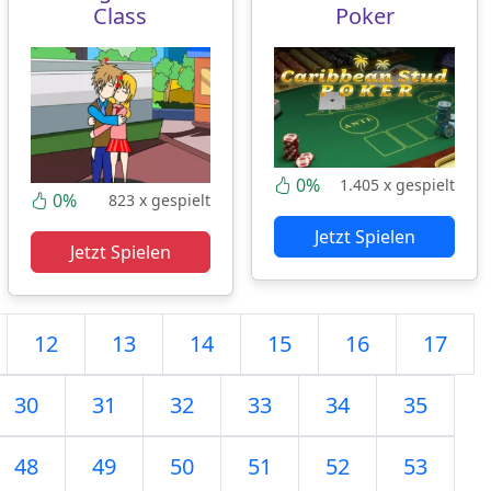
Class
Poker
0%
1.405 x gespielt
0%
823 x gespielt
Jetzt Spielen
Jetzt Spielen
12
13
14
15
16
17
30
31
32
33
34
35
48
49
50
51
52
53