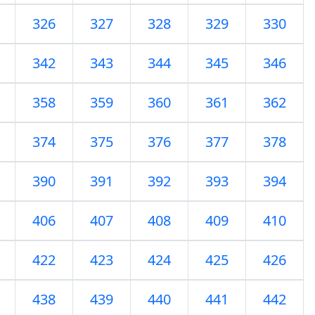
326
327
328
329
330
342
343
344
345
346
358
359
360
361
362
374
375
376
377
378
390
391
392
393
394
406
407
408
409
410
422
423
424
425
426
438
439
440
441
442