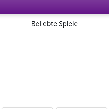
Beliebte Spiele