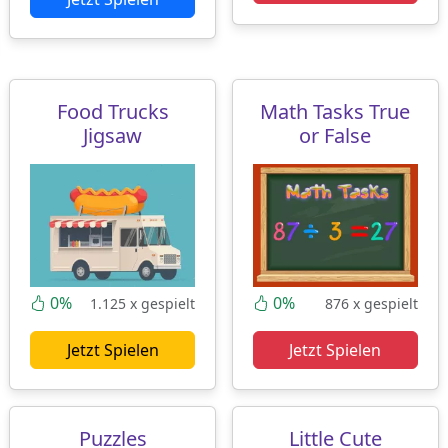
Food Trucks
Math Tasks True
Jigsaw
or False
0%
0%
1.125 x gespielt
876 x gespielt
Jetzt Spielen
Jetzt Spielen
Puzzles
Little Cute