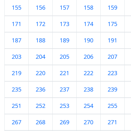
155
156
157
158
159
171
172
173
174
175
187
188
189
190
191
203
204
205
206
207
219
220
221
222
223
235
236
237
238
239
251
252
253
254
255
267
268
269
270
271