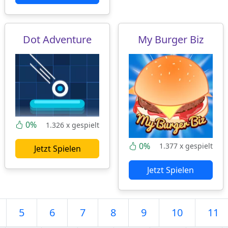
Dot Adventure
My Burger Biz
0%
1.326 x gespielt
0%
1.377 x gespielt
Jetzt Spielen
Jetzt Spielen
5
6
7
8
9
10
11