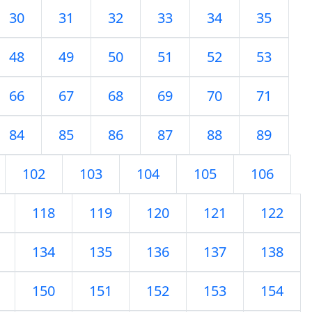
30
31
32
33
34
35
48
49
50
51
52
53
66
67
68
69
70
71
84
85
86
87
88
89
102
103
104
105
106
118
119
120
121
122
134
135
136
137
138
150
151
152
153
154