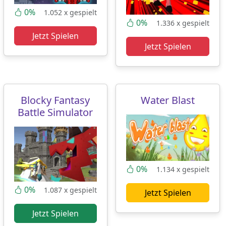
0%
1.052 x gespielt
0%
1.336 x gespielt
Jetzt Spielen
Jetzt Spielen
Blocky Fantasy
Water Blast
Battle Simulator
0%
1.134 x gespielt
0%
1.087 x gespielt
Jetzt Spielen
Jetzt Spielen