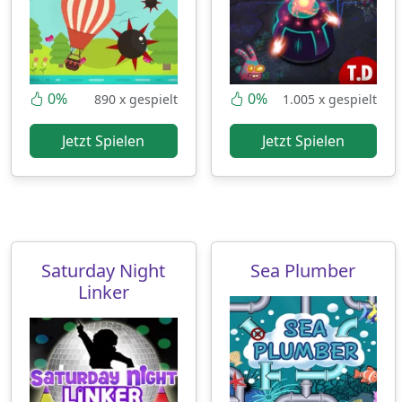
0%
0%
890 x gespielt
1.005 x gespielt
Jetzt Spielen
Jetzt Spielen
Saturday Night
Sea Plumber
Linker