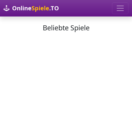
Online
Spiele
.TO
Beliebte Spiele