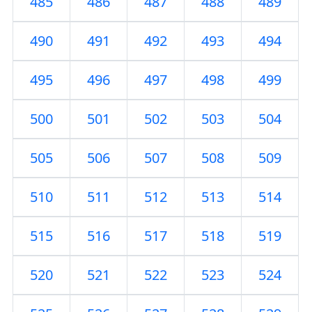
485
486
487
488
489
490
491
492
493
494
495
496
497
498
499
500
501
502
503
504
505
506
507
508
509
510
511
512
513
514
515
516
517
518
519
520
521
522
523
524