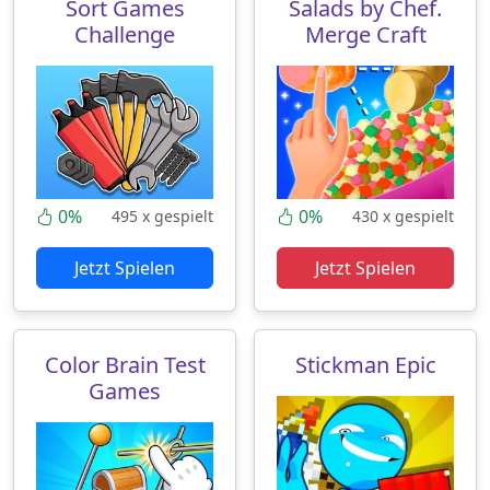
Sort Games
Salads by Chef.
Challenge
Merge Craft
0%
0%
495 x gespielt
430 x gespielt
Jetzt Spielen
Jetzt Spielen
Color Brain Test
Stickman Epic
Games