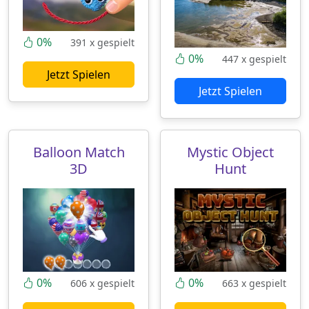
0%
391 x gespielt
0%
447 x gespielt
Jetzt Spielen
Jetzt Spielen
Balloon Match
Mystic Object
3D
Hunt
0%
0%
606 x gespielt
663 x gespielt