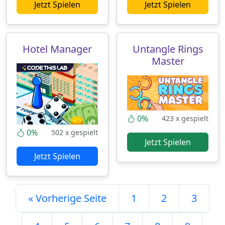
Jetzt Spielen
Jetzt Spielen
Hotel Manager
Untangle Rings
Master
0%
423 x gespielt
0%
502 x gespielt
Jetzt Spielen
Jetzt Spielen
« Vorherige Seite
1
2
3