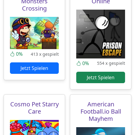
Monsters
Online
Crossing
0%
413 x gespielt
0%
554 x gespielt
Jetzt Spielen
Jetzt Spielen
Cosmo Pet Starry
American
Care
Football.io Ball
Mayhem