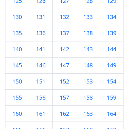
125
126
127
128
129
130
131
132
133
134
135
136
137
138
139
140
141
142
143
144
145
146
147
148
149
150
151
152
153
154
155
156
157
158
159
160
161
162
163
164