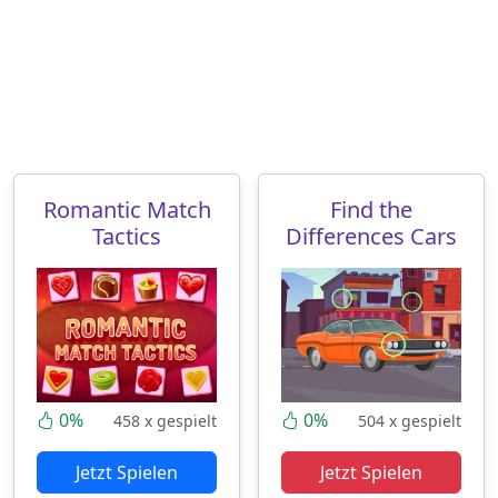
Romantic Match
Find the
Tactics
Differences Cars
0%
0%
458 x gespielt
504 x gespielt
Jetzt Spielen
Jetzt Spielen