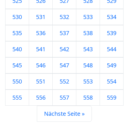
525
526
527
528
529
530
531
532
533
534
535
536
537
538
539
540
541
542
543
544
545
546
547
548
549
550
551
552
553
554
555
556
557
558
559
Nächste Seite »