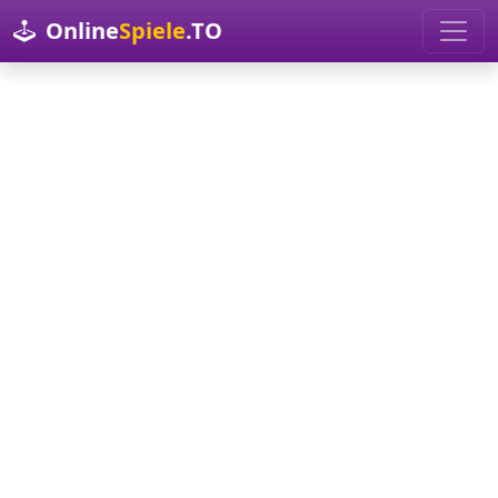
Online
Spiele
.TO