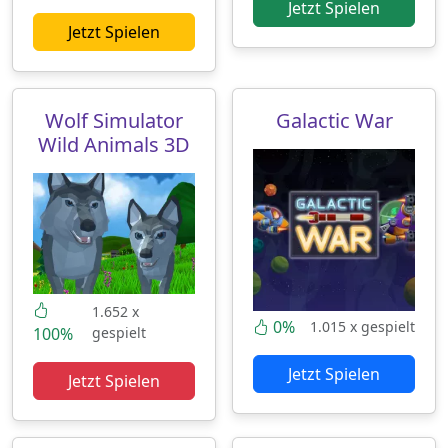
Jetzt Spielen
Jetzt Spielen
Wolf Simulator
Galactic War
Wild Animals 3D
1.652 x
0%
1.015 x gespielt
100%
gespielt
Jetzt Spielen
Jetzt Spielen