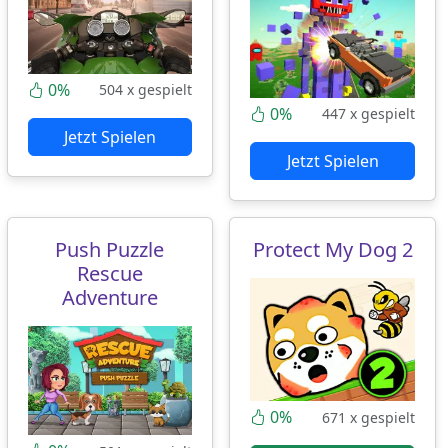
0%
504 x gespielt
0%
447 x gespielt
Jetzt Spielen
Jetzt Spielen
Push Puzzle
Protect My Dog 2
Rescue
Adventure
0%
671 x gespielt