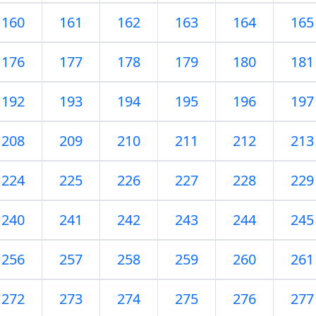
160
161
162
163
164
165
176
177
178
179
180
181
192
193
194
195
196
197
208
209
210
211
212
213
224
225
226
227
228
229
240
241
242
243
244
245
256
257
258
259
260
261
272
273
274
275
276
277