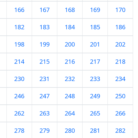
166
167
168
169
170
182
183
184
185
186
198
199
200
201
202
214
215
216
217
218
230
231
232
233
234
246
247
248
249
250
262
263
264
265
266
278
279
280
281
282