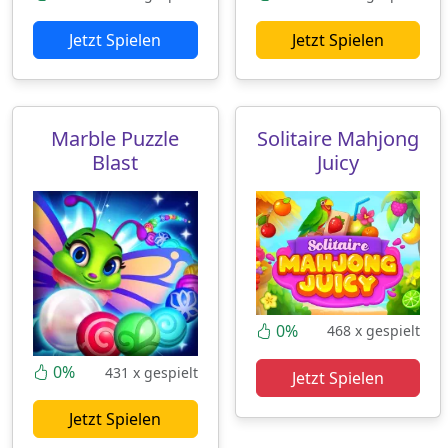
Jetzt Spielen
Jetzt Spielen
Marble Puzzle
Solitaire Mahjong
Blast
Juicy
0%
468 x gespielt
0%
431 x gespielt
Jetzt Spielen
Jetzt Spielen