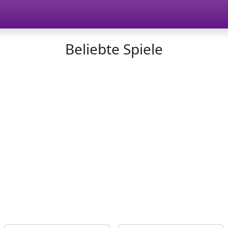
Beliebte Spiele