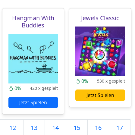
Hangman With
Jewels Classic
Buddies
0%
530 x gespielt
0%
420 x gespielt
Jetzt Spielen
Jetzt Spielen
12
13
14
15
16
17