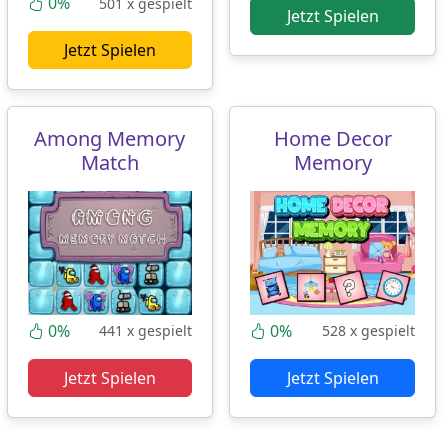
0%
501 x gespielt
Jetzt Spielen
Jetzt Spielen
Among Memory
Home Decor
Match
Memory
0%
0%
441 x gespielt
528 x gespielt
Jetzt Spielen
Jetzt Spielen