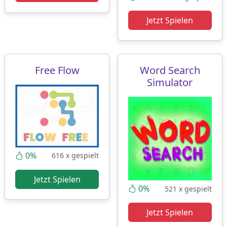
Jetzt Spielen
Free Flow
Word Search
Simulator
0%
616 x gespielt
Jetzt Spielen
0%
521 x gespielt
Jetzt Spielen