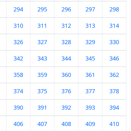
294
295
296
297
298
310
311
312
313
314
326
327
328
329
330
342
343
344
345
346
358
359
360
361
362
374
375
376
377
378
390
391
392
393
394
406
407
408
409
410