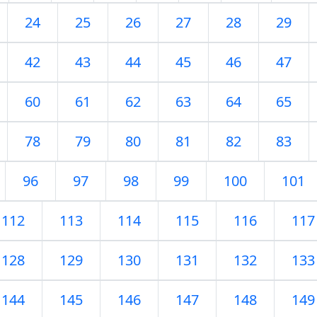
24
25
26
27
28
29
42
43
44
45
46
47
60
61
62
63
64
65
78
79
80
81
82
83
96
97
98
99
100
101
112
113
114
115
116
117
128
129
130
131
132
133
144
145
146
147
148
149