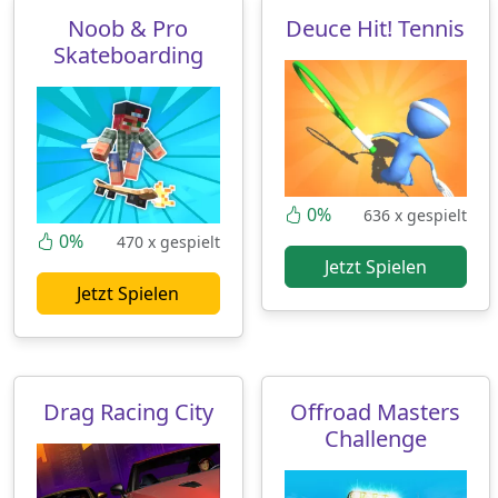
Noob & Pro
Deuce Hit! Tennis
Skateboarding
0%
636 x gespielt
0%
470 x gespielt
Jetzt Spielen
Jetzt Spielen
Drag Racing City
Offroad Masters
Challenge