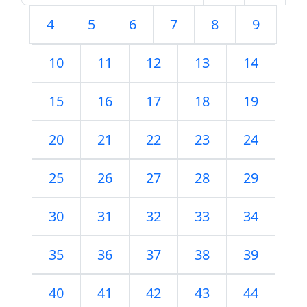
4
5
6
7
8
9
10
11
12
13
14
15
16
17
18
19
20
21
22
23
24
25
26
27
28
29
30
31
32
33
34
35
36
37
38
39
40
41
42
43
44