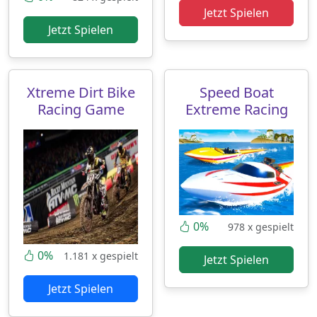
Jetzt Spielen
Jetzt Spielen
Xtreme Dirt Bike
Speed Boat
Racing Game
Extreme Racing
0%
978 x gespielt
0%
1.181 x gespielt
Jetzt Spielen
Jetzt Spielen