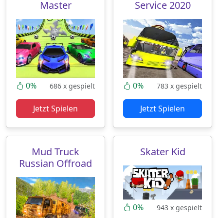
Master
Service 2020
0%
0%
686 x gespielt
783 x gespielt
Jetzt Spielen
Jetzt Spielen
Mud Truck
Skater Kid
Russian Offroad
0%
943 x gespielt