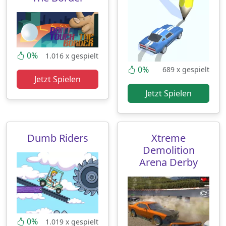
0%
1.016 x gespielt
0%
689 x gespielt
Jetzt Spielen
Jetzt Spielen
Dumb Riders
Xtreme
Demolition
Arena Derby
0%
1.019 x gespielt