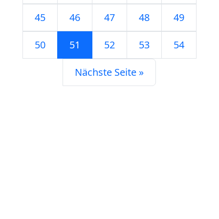
45
46
47
48
49
50
51
52
53
54
Nächste Seite »