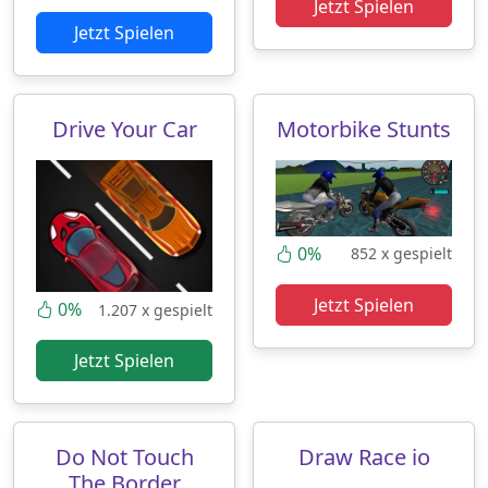
Jetzt Spielen
Jetzt Spielen
Drive Your Car
Motorbike Stunts
0%
852 x gespielt
Jetzt Spielen
0%
1.207 x gespielt
Jetzt Spielen
Do Not Touch
Draw Race io
The Border