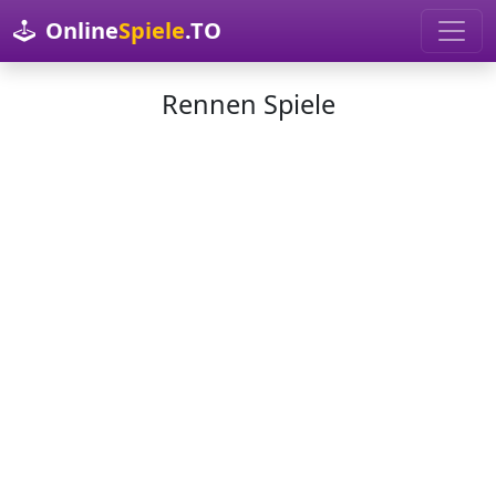
Online
Spiele
.TO
Rennen Spiele