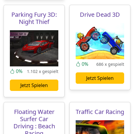
Parking Fury 3D:
Drive Dead 3D
Night Thief
0%
686 x gespielt
0%
1.102 x gespielt
Jetzt Spielen
Jetzt Spielen
Floating Water
Traffic Car Racing
Surfer Car
Driving : Beach
Racing