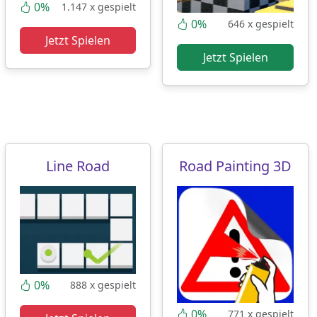
0%
1.147 x gespielt
0%
646 x gespielt
Jetzt Spielen
Jetzt Spielen
Line Road
Road Painting 3D
0%
888 x gespielt
0%
771 x gespielt