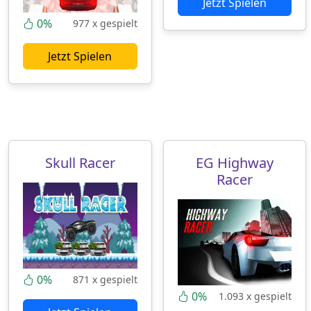
Jetzt Spielen
0%
977 x gespielt
Jetzt Spielen
Skull Racer
EG Highway
Racer
0%
871 x gespielt
0%
1.093 x gespielt