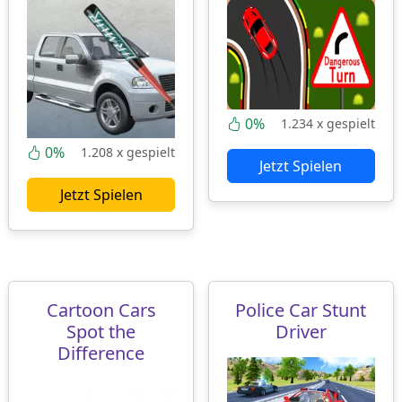
0%
1.234 x gespielt
0%
1.208 x gespielt
Jetzt Spielen
Jetzt Spielen
Cartoon Cars
Police Car Stunt
Spot the
Driver
Difference