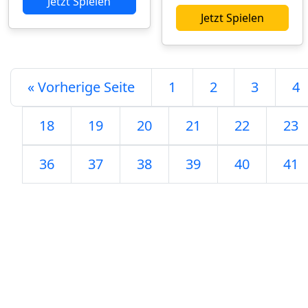
Jetzt Spielen
Jetzt Spielen
« Vorherige Seite
1
2
3
4
18
19
20
21
22
23
36
37
38
39
40
41