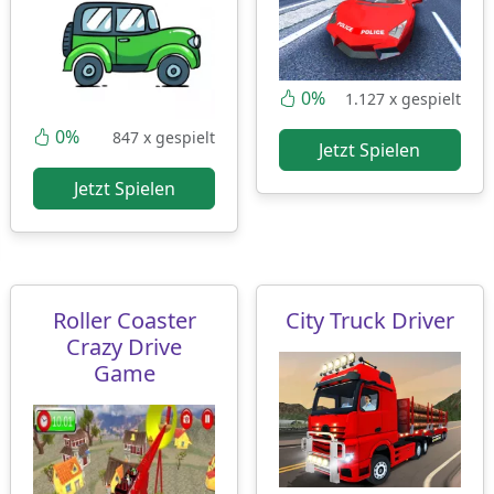
0%
1.127 x gespielt
0%
847 x gespielt
Jetzt Spielen
Jetzt Spielen
Roller Coaster
City Truck Driver
Crazy Drive
Game