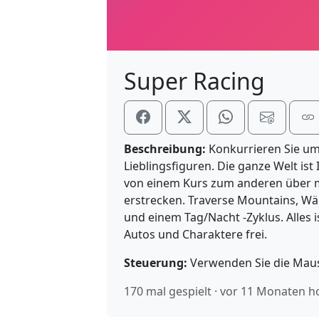
Super Racing
Beschreibung:
Konkurrieren Sie um 
Lieblingsfiguren. Die ganze Welt ist
von einem Kurs zum anderen über m
erstrecken. Traverse Mountains, Wä
und einem Tag/Nacht -Zyklus. Alles
Autos und Charaktere frei.
Steuerung:
Verwenden Sie die Maus
170 mal gespielt · vor 11 Monaten 