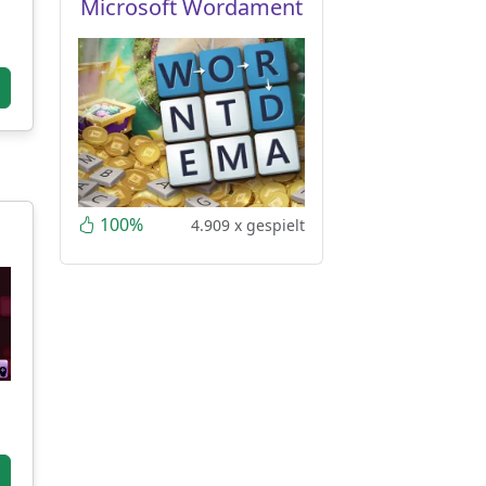
Microsoft Wordament
100%
4.909 x gespielt