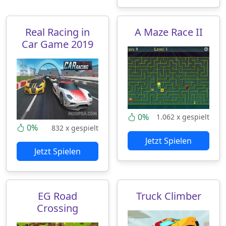
Real Racing in
A Maze Race II
Car Game 2019
0%
1.062 x gespielt
0%
832 x gespielt
Jetzt Spielen
Jetzt Spielen
EG Road
Truck Climber
Crossing