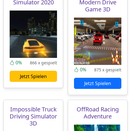
Simulator 2020
Modern Drive
Game 3D
0%
866 x gespielt
0%
875 x gespielt
Jetzt Spielen
Jetzt Spielen
Impossible Truck
OffRoad Racing
Driving Simulator
Adventure
3D