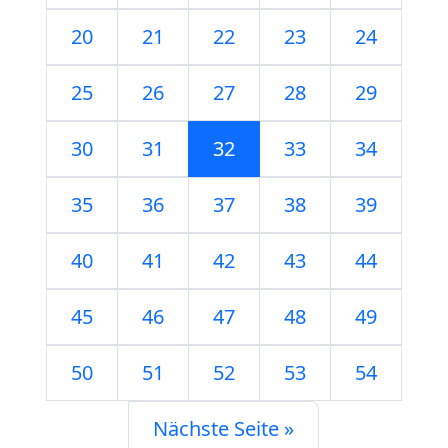
20
21
22
23
24
25
26
27
28
29
30
31
32
33
34
35
36
37
38
39
40
41
42
43
44
45
46
47
48
49
50
51
52
53
54
Nächste Seite »