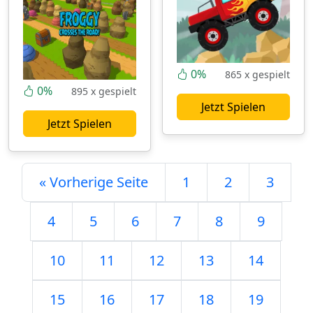
0%
865 x gespielt
0%
895 x gespielt
Jetzt Spielen
Jetzt Spielen
« Vorherige Seite
1
2
3
4
5
6
7
8
9
10
11
12
13
14
15
16
17
18
19