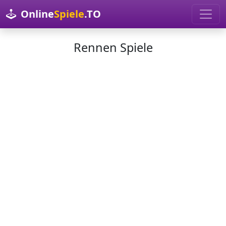
Online
Spiele
.TO
Rennen Spiele