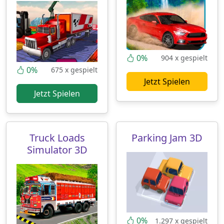
0%
904 x gespielt
0%
675 x gespielt
Jetzt Spielen
Jetzt Spielen
Truck Loads
Parking Jam 3D
Simulator 3D
0%
1.297 x gespielt