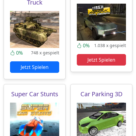
Truck
0%
1.038 x gespielt
0%
748 x gespielt
Jetzt Spielen
Jetzt Spielen
Super Car Stunts
Car Parking 3D