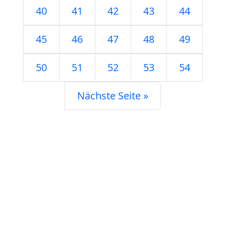
40
41
42
43
44
45
46
47
48
49
50
51
52
53
54
Nächste Seite »