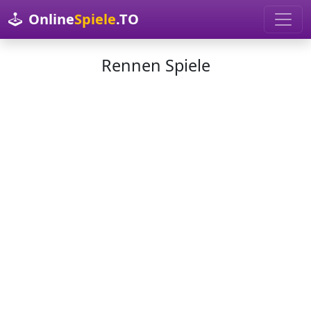
Online
Spiele
.TO
Rennen Spiele