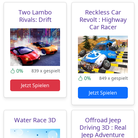
Two Lambo
Reckless Car
Rivals: Drift
Revolt : Highway
Car Racer
0%
839 x gespielt
0%
849 x gespielt
Jetzt Spielen
Jetzt Spielen
Water Race 3D
Offroad Jeep
Driving 3D : Real
Jeep Adventure