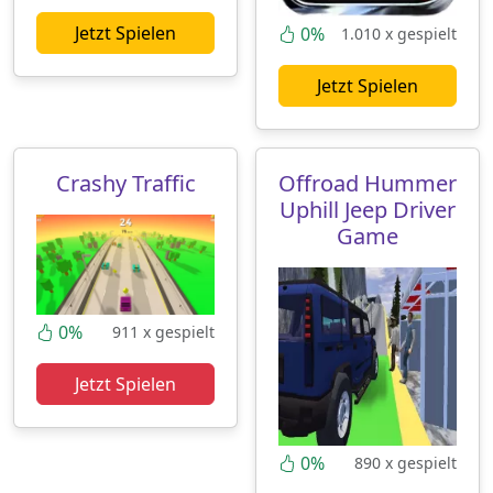
Jetzt Spielen
0%
1.010 x gespielt
Jetzt Spielen
Crashy Traffic
Offroad Hummer
Uphill Jeep Driver
Game
0%
911 x gespielt
Jetzt Spielen
0%
890 x gespielt