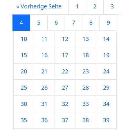
« Vorherige Seite
1
2
3
4
5
6
7
8
9
10
11
12
13
14
15
16
17
18
19
20
21
22
23
24
25
26
27
28
29
30
31
32
33
34
35
36
37
38
39