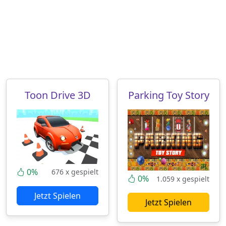
Toon Drive 3D
Parking Toy Story
0%
676 x gespielt
0%
1.059 x gespielt
Jetzt Spielen
Jetzt Spielen