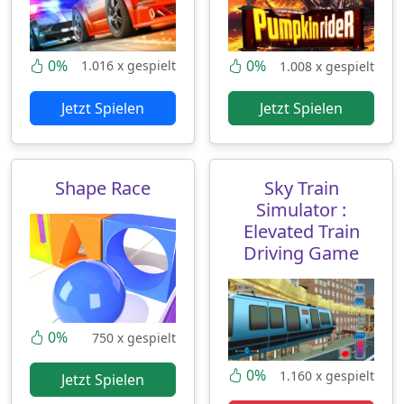
0%
0%
1.016 x gespielt
1.008 x gespielt
Jetzt Spielen
Jetzt Spielen
Shape Race
Sky Train
Simulator :
Elevated Train
Driving Game
0%
750 x gespielt
0%
1.160 x gespielt
Jetzt Spielen