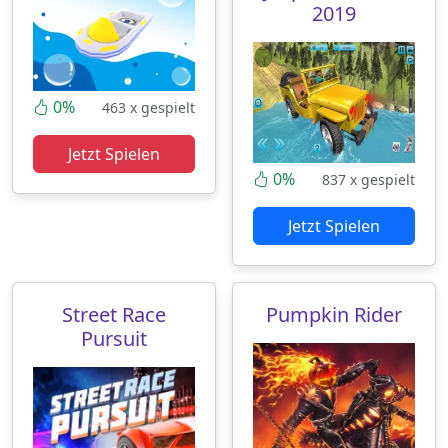
2019
0%
463 x gespielt
Jetzt Spielen
0%
837 x gespielt
Jetzt Spielen
Street Race
Pumpkin Rider
Pursuit