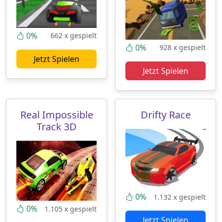
0%
662 x gespielt
0%
928 x gespielt
Jetzt Spielen
Jetzt Spielen
Real Impossible
Drifty Race
Track 3D
0%
1.132 x gespielt
0%
1.105 x gespielt
Jetzt Spielen