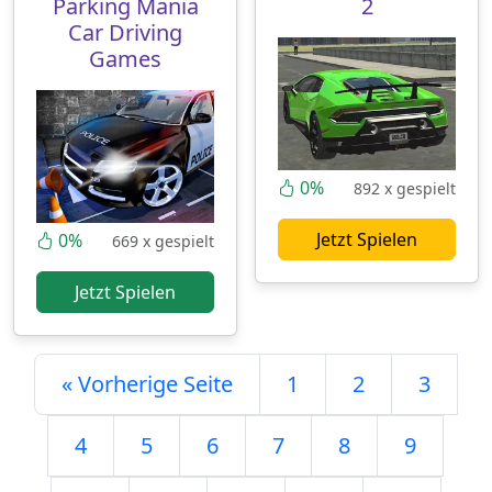
Parking Mania
2
Car Driving
Games
0%
892 x gespielt
Jetzt Spielen
0%
669 x gespielt
Jetzt Spielen
« Vorherige Seite
1
2
3
4
5
6
7
8
9