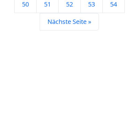
50
51
52
53
54
Nächste Seite »