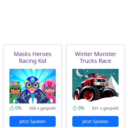
Masks Heroes
Winter Monster
Racing Kid
Trucks Race
0%
0%
506 x gespielt
831 x gespielt
Jetzt Spielen
Jetzt Spielen