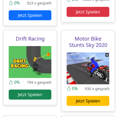
0%
923 x gespielt
Jetzt Spielen
Jetzt Spielen
Drift Racing
Motor Bike
Stunts Sky 2020
0%
794 x gespielt
0%
930 x gespielt
Jetzt Spielen
Jetzt Spielen