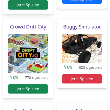
Jetzt Spielen
Crowd Drift City
Buggy Simulator
0%
923 x gespielt
0%
770 x gespielt
Jetzt Spielen
Jetzt Spielen