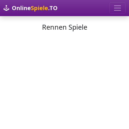
Online
Spiele
.TO
Rennen Spiele