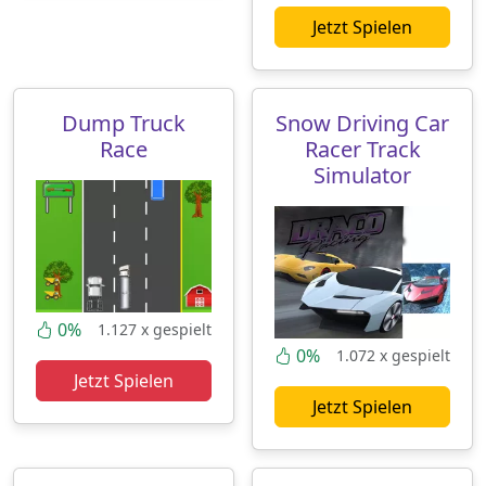
Jetzt Spielen
Dump Truck
Snow Driving Car
Race
Racer Track
Simulator
0%
1.127 x gespielt
0%
1.072 x gespielt
Jetzt Spielen
Jetzt Spielen