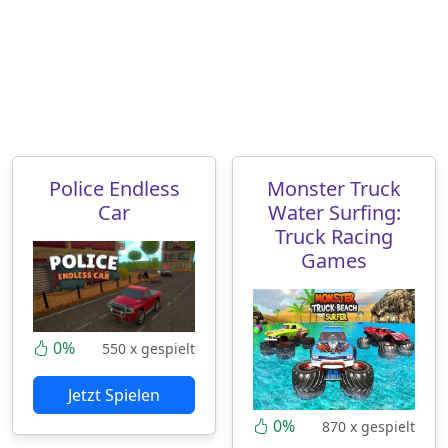
Police Endless
Monster Truck
Car
Water Surfing:
Truck Racing
Games
0%
550 x gespielt
Jetzt Spielen
0%
870 x gespielt