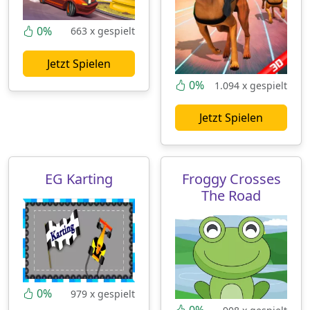
0%
663 x gespielt
Jetzt Spielen
0%
1.094 x gespielt
Jetzt Spielen
EG Karting
Froggy Crosses
The Road
0%
979 x gespielt