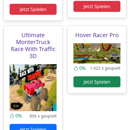
Jetzt Spielen
Jetzt Spielen
Ultimate
Hover Racer Pro
MonterTruck
Race With Traffic
3D
0%
1.022 x gespielt
Jetzt Spielen
0%
856 x gespielt
Jetzt Spielen