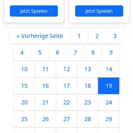
Jetzt Spielen
Jetzt Spielen
« Vorherige Seite
1
2
3
4
5
6
7
8
9
10
11
12
13
14
15
16
17
18
19
20
21
22
23
24
25
26
27
28
29