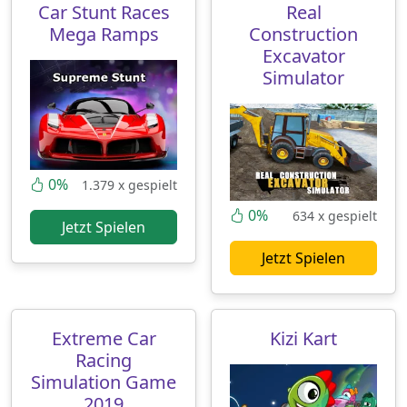
Car Stunt Races
Real
Mega Ramps
Construction
Excavator
Simulator
0%
1.379 x gespielt
0%
634 x gespielt
Jetzt Spielen
Jetzt Spielen
Extreme Car
Kizi Kart
Racing
Simulation Game
2019