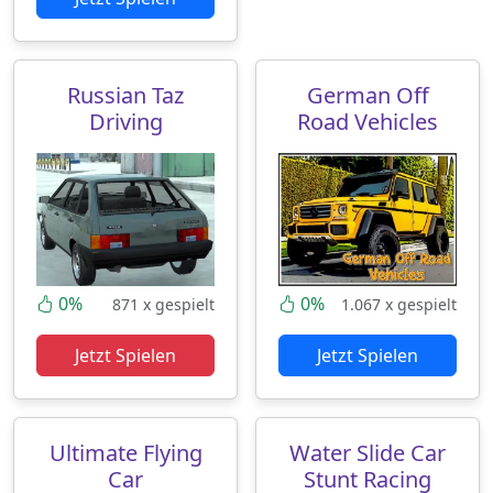
Russian Taz
German Off
Driving
Road Vehicles
0%
0%
871 x gespielt
1.067 x gespielt
Jetzt Spielen
Jetzt Spielen
Ultimate Flying
Water Slide Car
Car
Stunt Racing