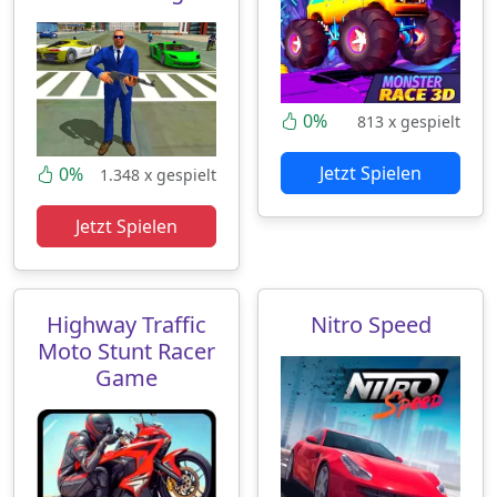
0%
813 x gespielt
Jetzt Spielen
0%
1.348 x gespielt
Jetzt Spielen
Highway Traffic
Nitro Speed
Moto Stunt Racer
Game