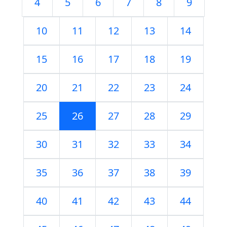
4
5
6
7
8
9
10
11
12
13
14
15
16
17
18
19
20
21
22
23
24
25
26
27
28
29
30
31
32
33
34
35
36
37
38
39
40
41
42
43
44