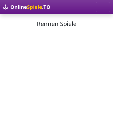
Online
Spiele
.TO
Rennen Spiele