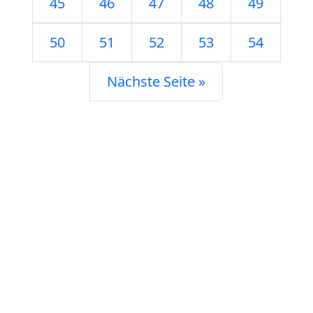
45
46
47
48
49
50
51
52
53
54
Nächste Seite »