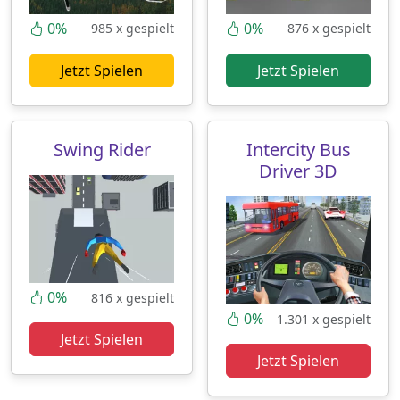
0%
0%
985 x gespielt
876 x gespielt
Jetzt Spielen
Jetzt Spielen
Swing Rider
Intercity Bus
Driver 3D
0%
816 x gespielt
0%
1.301 x gespielt
Jetzt Spielen
Jetzt Spielen