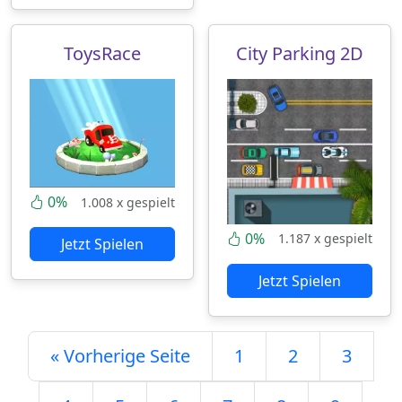
ToysRace
City Parking 2D
0%
1.008 x gespielt
0%
1.187 x gespielt
Jetzt Spielen
Jetzt Spielen
« Vorherige Seite
1
2
3