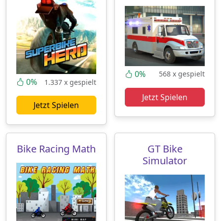
0%
568 x gespielt
0%
1.337 x gespielt
Jetzt Spielen
Jetzt Spielen
Bike Racing Math
GT Bike
Simulator