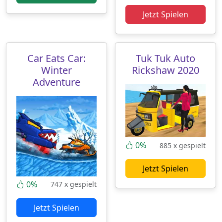
Jetzt Spielen
Car Eats Car:
Tuk Tuk Auto
Winter
Rickshaw 2020
Adventure
0%
885 x gespielt
Jetzt Spielen
0%
747 x gespielt
Jetzt Spielen