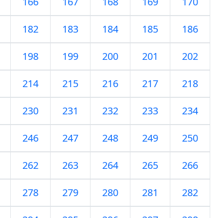
166
167
168
169
170
182
183
184
185
186
198
199
200
201
202
214
215
216
217
218
230
231
232
233
234
246
247
248
249
250
262
263
264
265
266
278
279
280
281
282