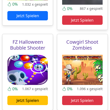
0%
1.032 x gespielt
0%
867 x gespielt
Jetzt Spielen
Jetzt Spielen
FZ Halloween
Cowgirl Shoot
Bubble Shooter
Zombies
0%
0%
1.067 x gespielt
1.096 x gespielt
Jetzt Spielen
Jetzt Spielen