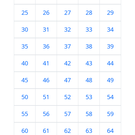
25
26
27
28
29
30
31
32
33
34
35
36
37
38
39
40
41
42
43
44
45
46
47
48
49
50
51
52
53
54
55
56
57
58
59
60
61
62
63
64