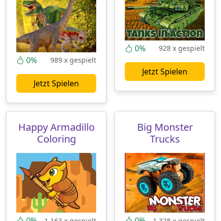
0%
928 x gespielt
0%
989 x gespielt
Jetzt Spielen
Jetzt Spielen
Happy Armadillo
Big Monster
Coloring
Trucks
0%
0%
1.163 x gespielt
1.328 x gespielt