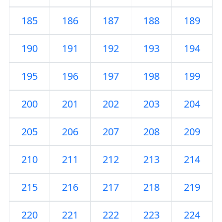
185
186
187
188
189
190
191
192
193
194
195
196
197
198
199
200
201
202
203
204
205
206
207
208
209
210
211
212
213
214
215
216
217
218
219
220
221
222
223
224