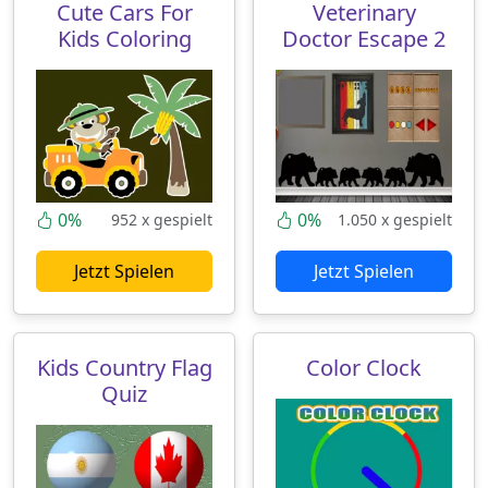
Cute Cars For
Veterinary
Kids Coloring
Doctor Escape 2
0%
0%
952 x gespielt
1.050 x gespielt
Jetzt Spielen
Jetzt Spielen
Kids Country Flag
Color Clock
Quiz