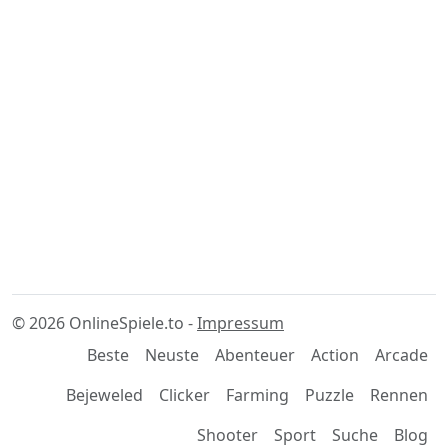
© 2026 OnlineSpiele.to -
Impressum
Beste
Neuste
Abenteuer
Action
Arcade
Bejeweled
Clicker
Farming
Puzzle
Rennen
Shooter
Sport
Suche
Blog