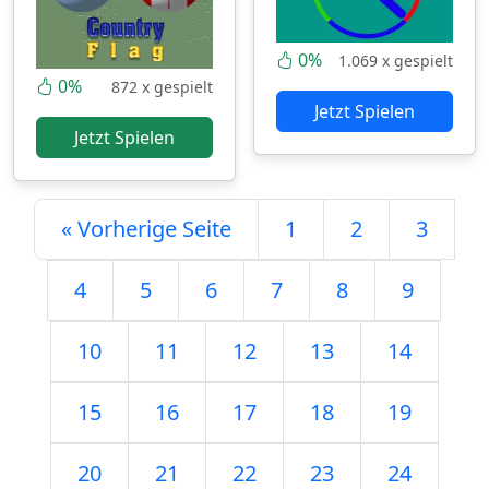
0%
1.069 x gespielt
0%
872 x gespielt
Jetzt Spielen
Jetzt Spielen
« Vorherige Seite
1
2
3
4
5
6
7
8
9
10
11
12
13
14
15
16
17
18
19
20
21
22
23
24