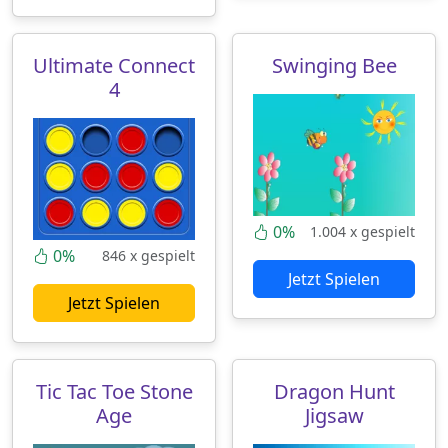
Ultimate Connect
Swinging Bee
4
0%
1.004 x gespielt
0%
846 x gespielt
Jetzt Spielen
Jetzt Spielen
Tic Tac Toe Stone
Dragon Hunt
Age
Jigsaw