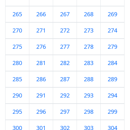
265
266
267
268
269
270
271
272
273
274
275
276
277
278
279
280
281
282
283
284
285
286
287
288
289
290
291
292
293
294
295
296
297
298
299
300
301
302
303
304