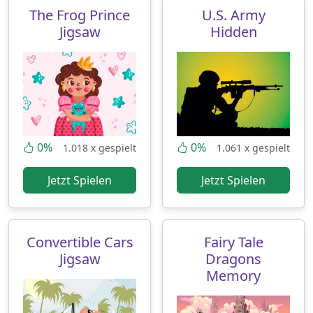
The Frog Prince
U.S. Army
Jigsaw
Hidden
0%
0%
1.018 x gespielt
1.061 x gespielt
Jetzt Spielen
Jetzt Spielen
Convertible Cars
Fairy Tale
Jigsaw
Dragons
Memory