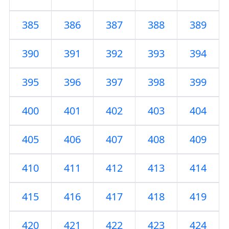
385
386
387
388
389
390
391
392
393
394
395
396
397
398
399
400
401
402
403
404
405
406
407
408
409
410
411
412
413
414
415
416
417
418
419
420
421
422
423
424