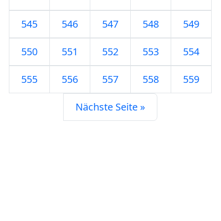
545
546
547
548
549
550
551
552
553
554
555
556
557
558
559
Nächste Seite »