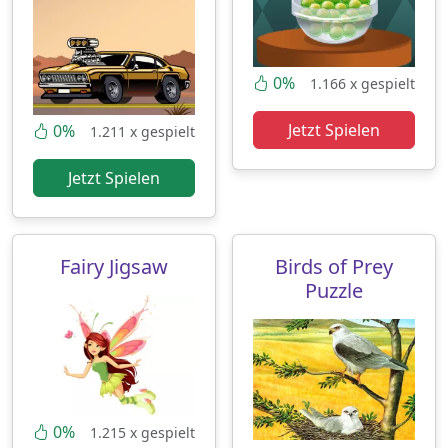
0%
1.166 x gespielt
Jetzt Spielen
0%
1.211 x gespielt
Jetzt Spielen
Fairy Jigsaw
Birds of Prey
Puzzle
0%
1.215 x gespielt