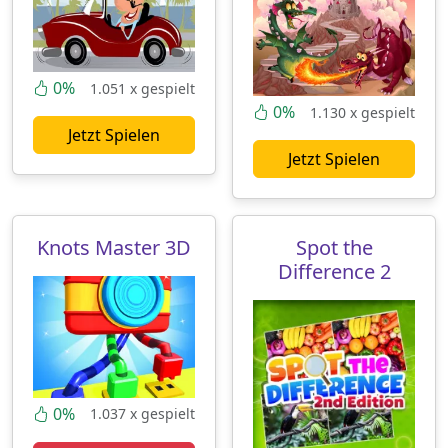
0%
1.051 x gespielt
0%
1.130 x gespielt
Jetzt Spielen
Jetzt Spielen
Knots Master 3D
Spot the
Difference 2
0%
1.037 x gespielt