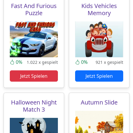
Fast And Furious
Kids Vehicles
Puzzle
Memory
0%
0%
1.022 x gespielt
921 x gespielt
Jetzt Spielen
Jetzt Spielen
Halloween Night
Autumn Slide
Match 3