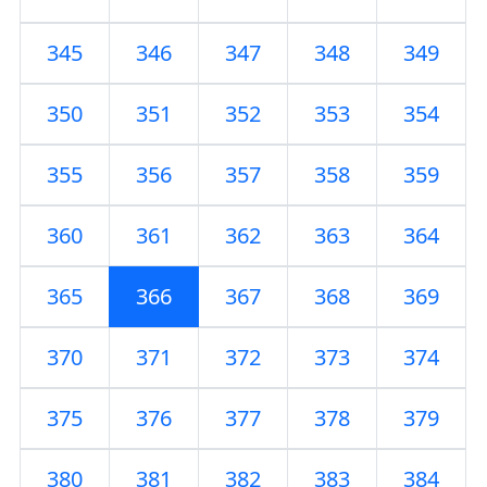
345
346
347
348
349
350
351
352
353
354
355
356
357
358
359
360
361
362
363
364
365
366
367
368
369
370
371
372
373
374
375
376
377
378
379
380
381
382
383
384