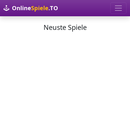
Online
Spiele
.TO
Neuste Spiele