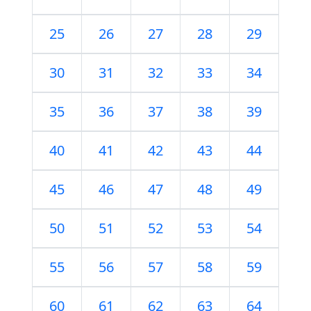
25
26
27
28
29
30
31
32
33
34
35
36
37
38
39
40
41
42
43
44
45
46
47
48
49
50
51
52
53
54
55
56
57
58
59
60
61
62
63
64