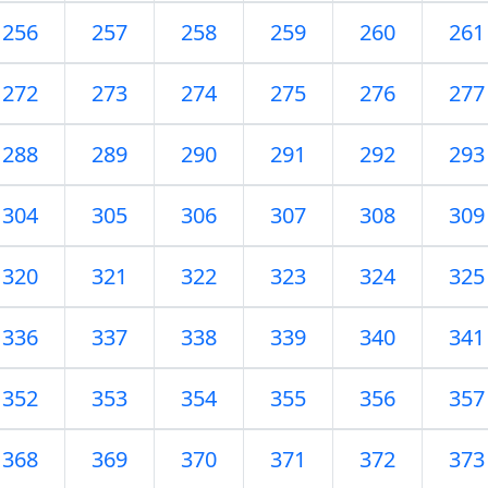
256
257
258
259
260
261
272
273
274
275
276
277
288
289
290
291
292
293
304
305
306
307
308
309
320
321
322
323
324
325
336
337
338
339
340
341
352
353
354
355
356
357
368
369
370
371
372
373