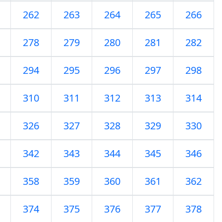
262
263
264
265
266
278
279
280
281
282
294
295
296
297
298
310
311
312
313
314
326
327
328
329
330
342
343
344
345
346
358
359
360
361
362
374
375
376
377
378