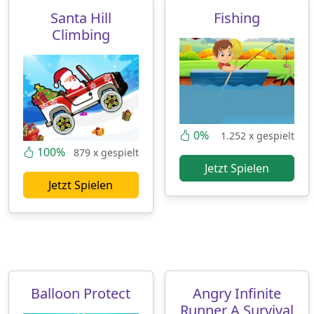
Santa Hill
Fishing
Climbing
0%
1.252 x gespielt
100%
879 x gespielt
Jetzt Spielen
Jetzt Spielen
Balloon Protect
Angry Infinite
Runner A Survival