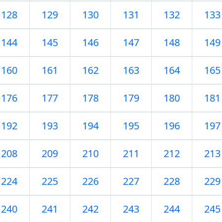
128
129
130
131
132
133
144
145
146
147
148
149
160
161
162
163
164
165
176
177
178
179
180
181
192
193
194
195
196
197
208
209
210
211
212
213
224
225
226
227
228
229
240
241
242
243
244
245