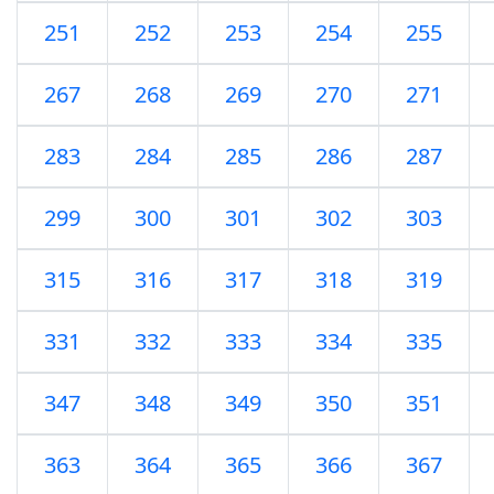
251
252
253
254
255
267
268
269
270
271
283
284
285
286
287
299
300
301
302
303
315
316
317
318
319
331
332
333
334
335
347
348
349
350
351
363
364
365
366
367