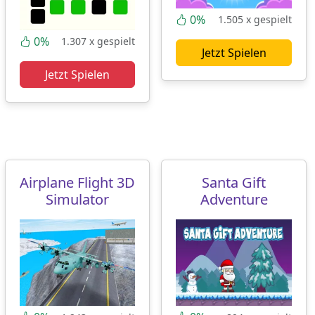
0%
1.505 x gespielt
0%
1.307 x gespielt
Jetzt Spielen
Jetzt Spielen
Airplane Flight 3D
Santa Gift
Simulator
Adventure