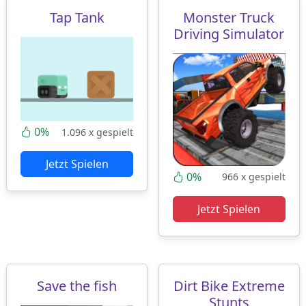
Tap Tank
Monster Truck
Driving Simulator
0%
1.096 x gespielt
Jetzt Spielen
0%
966 x gespielt
Jetzt Spielen
Save the fish
Dirt Bike Extreme
Stunts