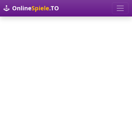
Online
Spiele
.TO