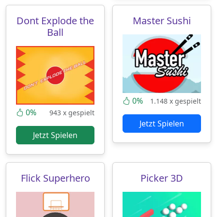
Dont Explode the
Master Sushi
Ball
0%
1.148 x gespielt
0%
943 x gespielt
Jetzt Spielen
Jetzt Spielen
Flick Superhero
Picker 3D