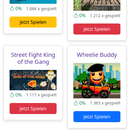
0%
1.066 x gespielt
0%
1.212 x gespielt
Jetzt Spielen
Jetzt Spielen
Street Fight King
Wheelie Buddy
of the Gang
0%
1.117 x gespielt
0%
1.363 x gespielt
Jetzt Spielen
Jetzt Spielen