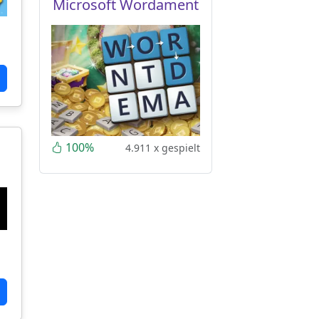
Microsoft Wordament
100%
4.911 x gespielt