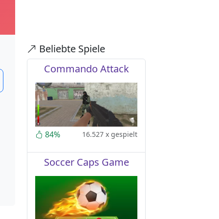
Beliebte Spiele
Commando Attack
84%
16.527 x gespielt
Soccer Caps Game