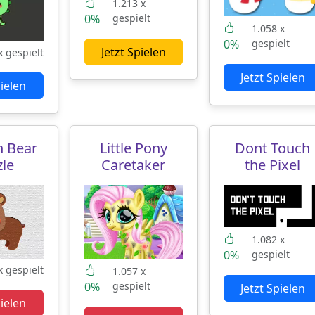
1.213 x
0%
gespielt
1.058 x
0%
gespielt
Jetzt Spielen
x gespielt
Jetzt Spielen
pielen
n Bear
Little Pony
Dont Touch
zle
Caretaker
the Pixel
1.082 x
0%
gespielt
x gespielt
1.057 x
0%
gespielt
Jetzt Spielen
pielen