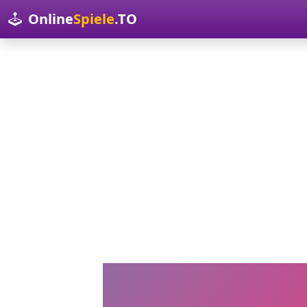
Online
Spiele
.TO