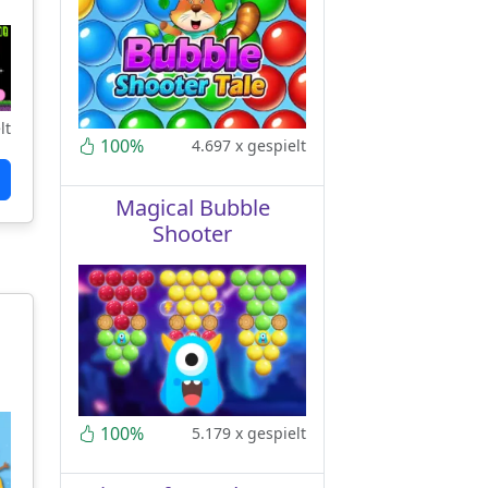
lt
100%
4.697 x gespielt
Magical Bubble
Shooter
100%
5.179 x gespielt