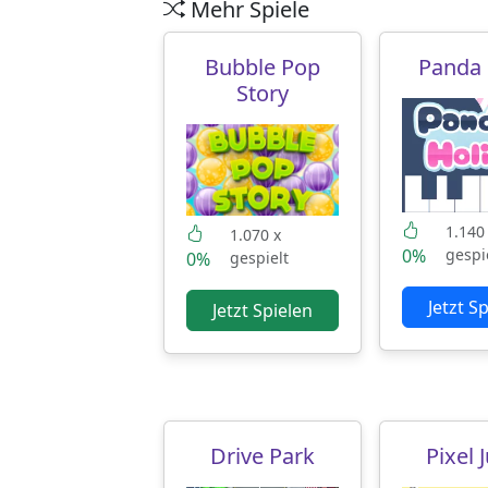
Mehr Spiele
Bubble Pop
Panda 
Story
1.140
1.070 x
0%
gespi
0%
gespielt
Jetzt S
Jetzt Spielen
Drive Park
Pixel