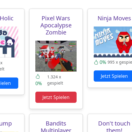
Holic
Pixel Wars
Ninja Moves
Apocalypse
Zombie
0%
995 x gespie
 x
elt
Jetzt Spielen
1.324 x
pielen
0%
gespielt
Jetzt Spielen
 Jump
Bandits
Don't touch
Multiplayer
them!