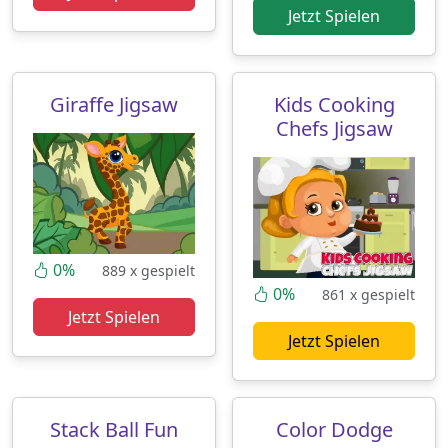
Jetzt Spielen
Giraffe Jigsaw
Kids Cooking
Chefs Jigsaw
0%
889 x gespielt
0%
861 x gespielt
Jetzt Spielen
Jetzt Spielen
Stack Ball Fun
Color Dodge