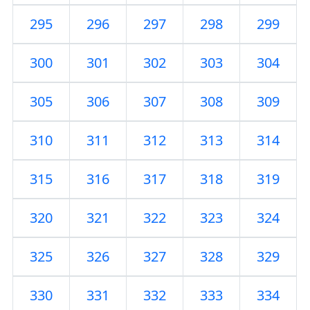
295
296
297
298
299
300
301
302
303
304
305
306
307
308
309
310
311
312
313
314
315
316
317
318
319
320
321
322
323
324
325
326
327
328
329
330
331
332
333
334