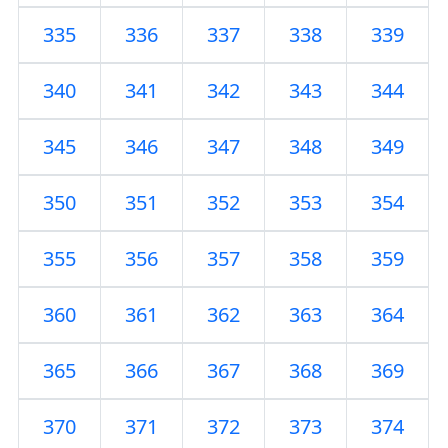
335
336
337
338
339
340
341
342
343
344
345
346
347
348
349
350
351
352
353
354
355
356
357
358
359
360
361
362
363
364
365
366
367
368
369
370
371
372
373
374