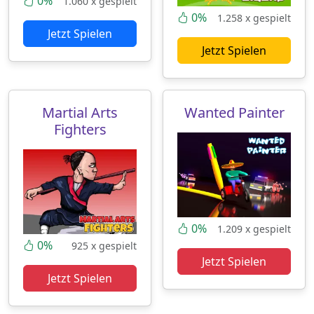
0%
1.060 x gespielt
0%
1.258 x gespielt
Jetzt Spielen
Jetzt Spielen
Martial Arts
Wanted Painter
Fighters
0%
1.209 x gespielt
0%
925 x gespielt
Jetzt Spielen
Jetzt Spielen