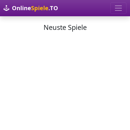
Online
Spiele
.TO
Neuste Spiele