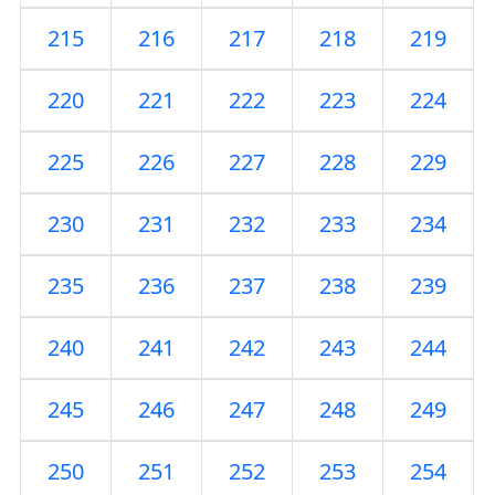
215
216
217
218
219
220
221
222
223
224
225
226
227
228
229
230
231
232
233
234
235
236
237
238
239
240
241
242
243
244
245
246
247
248
249
250
251
252
253
254