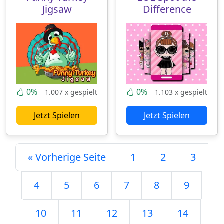
Jigsaw
Difference
0%
0%
1.007 x gespielt
1.103 x gespielt
Jetzt Spielen
Jetzt Spielen
« Vorherige Seite
1
2
3
4
5
6
7
8
9
10
11
12
13
14