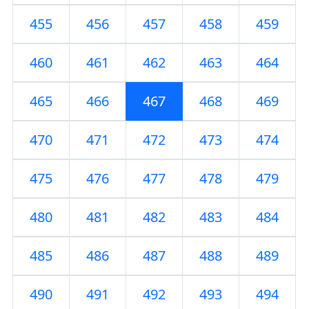
455
456
457
458
459
460
461
462
463
464
465
466
467
468
469
470
471
472
473
474
475
476
477
478
479
480
481
482
483
484
485
486
487
488
489
490
491
492
493
494