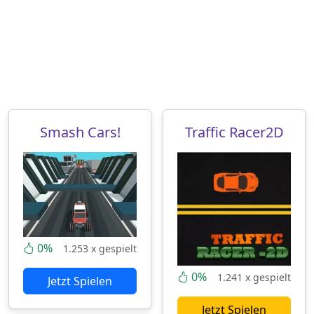
Smash Cars!
Traffic Racer2D
0%
1.253 x gespielt
0%
1.241 x gespielt
Jetzt Spielen
Jetzt Spielen