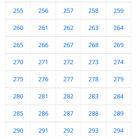
255
256
257
258
259
260
261
262
263
264
265
266
267
268
269
270
271
272
273
274
275
276
277
278
279
280
281
282
283
284
285
286
287
288
289
290
291
292
293
294