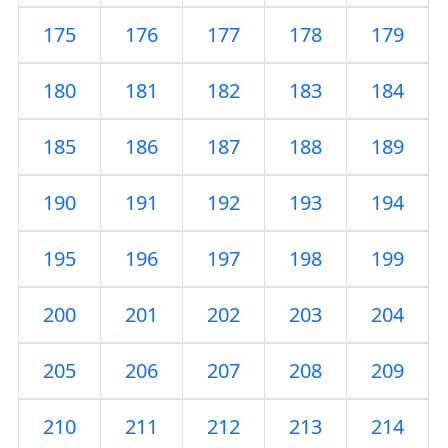
175
176
177
178
179
180
181
182
183
184
185
186
187
188
189
190
191
192
193
194
195
196
197
198
199
200
201
202
203
204
205
206
207
208
209
210
211
212
213
214