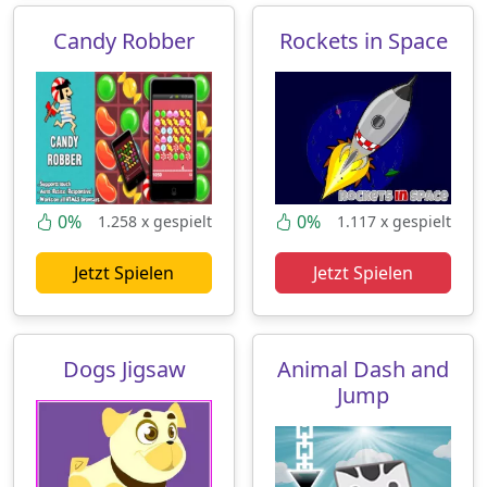
Candy Robber
Rockets in Space
0%
0%
1.258 x gespielt
1.117 x gespielt
Jetzt Spielen
Jetzt Spielen
Dogs Jigsaw
Animal Dash and
Jump