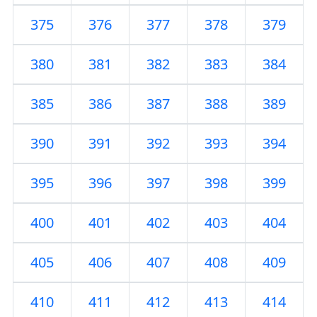
375
376
377
378
379
380
381
382
383
384
385
386
387
388
389
390
391
392
393
394
395
396
397
398
399
400
401
402
403
404
405
406
407
408
409
410
411
412
413
414