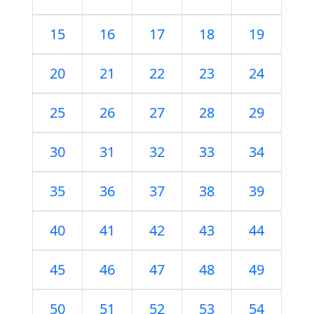
15
16
17
18
19
20
21
22
23
24
25
26
27
28
29
30
31
32
33
34
35
36
37
38
39
40
41
42
43
44
45
46
47
48
49
50
51
52
53
54