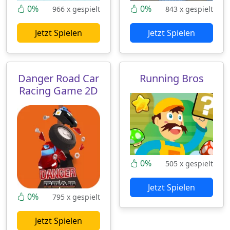
0%
0%
966 x gespielt
843 x gespielt
Jetzt Spielen
Jetzt Spielen
Danger Road Car
Running Bros
Racing Game 2D
0%
505 x gespielt
Jetzt Spielen
0%
795 x gespielt
Jetzt Spielen