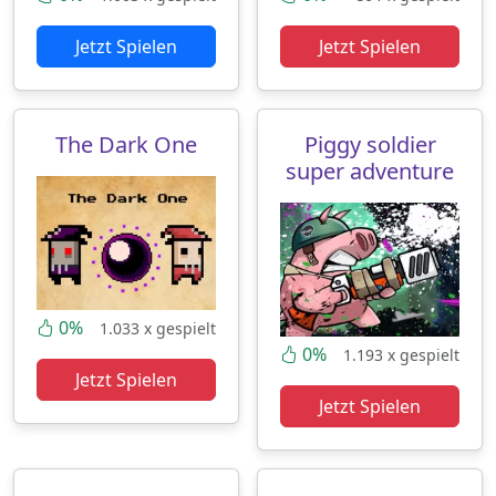
Jetzt Spielen
Jetzt Spielen
The Dark One
Piggy soldier
super adventure
0%
1.033 x gespielt
0%
1.193 x gespielt
Jetzt Spielen
Jetzt Spielen