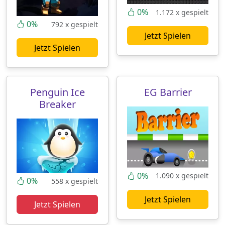
0%
1.172 x gespielt
0%
792 x gespielt
Jetzt Spielen
Jetzt Spielen
Penguin Ice
EG Barrier
Breaker
0%
1.090 x gespielt
0%
558 x gespielt
Jetzt Spielen
Jetzt Spielen