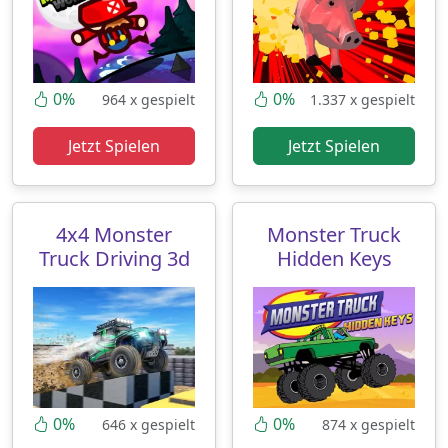
0%
0%
964 x gespielt
1.337 x gespielt
Jetzt Spielen
Jetzt Spielen
4x4 Monster
Monster Truck
Truck Driving 3d
Hidden Keys
0%
0%
646 x gespielt
874 x gespielt