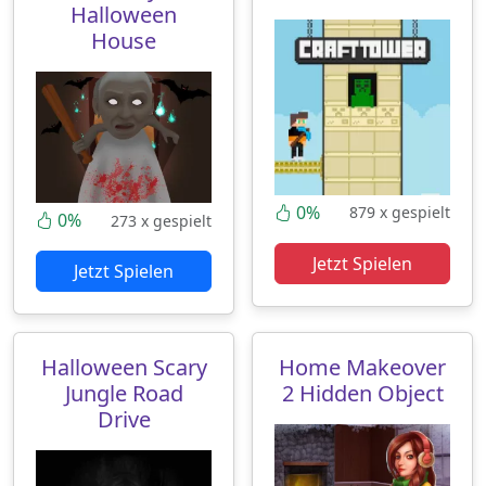
Halloween
House
0%
879 x gespielt
0%
273 x gespielt
Jetzt Spielen
Jetzt Spielen
Halloween Scary
Home Makeover
Jungle Road
2 Hidden Object
Drive