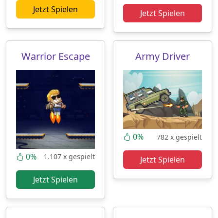
Jetzt Spielen
Jetzt Spielen
Warrior Escape
Army Driver
0%
782 x gespielt
0%
1.107 x gespielt
Jetzt Spielen
Jetzt Spielen