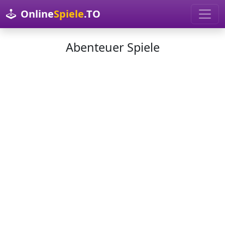
Online
Spiele
.TO
Abenteuer Spiele