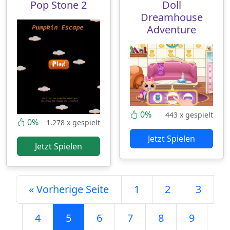
Pop Stone 2
Doll
Dreamhouse
Adventure
0%
443 x gespielt
0%
1.278 x gespielt
Jetzt Spielen
Jetzt Spielen
« Vorherige Seite
1
2
3
4
5
6
7
8
9