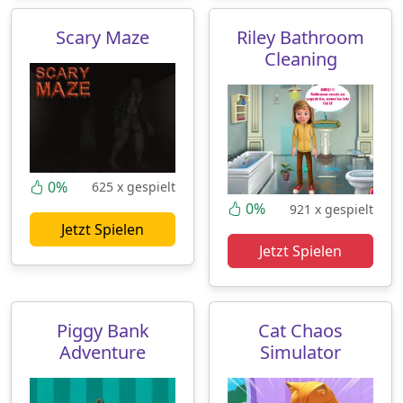
Scary Maze
Riley Bathroom
Cleaning
0%
625 x gespielt
0%
921 x gespielt
Jetzt Spielen
Jetzt Spielen
Piggy Bank
Cat Chaos
Adventure
Simulator