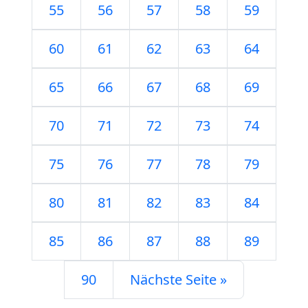
55
56
57
58
59
60
61
62
63
64
65
66
67
68
69
70
71
72
73
74
75
76
77
78
79
80
81
82
83
84
85
86
87
88
89
90
Nächste Seite »