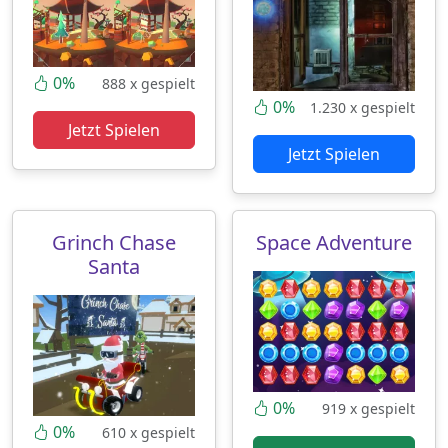
0%
888 x gespielt
0%
1.230 x gespielt
Jetzt Spielen
Jetzt Spielen
Grinch Chase
Space Adventure
Santa
0%
919 x gespielt
0%
610 x gespielt