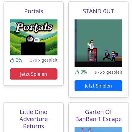
Portals
STAND 0UT
0%
376 x gespielt
0%
975 x gespielt
Jetzt Spielen
Jetzt Spielen
Little Dino
Garten Of
Adventure
BanBan 1 Escape
Returns