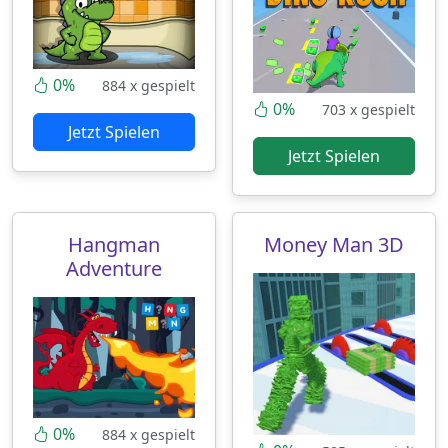
0%
884 x gespielt
0%
703 x gespielt
Jetzt Spielen
Jetzt Spielen
Hangman
Money Man 3D
Adventure
0%
884 x gespielt