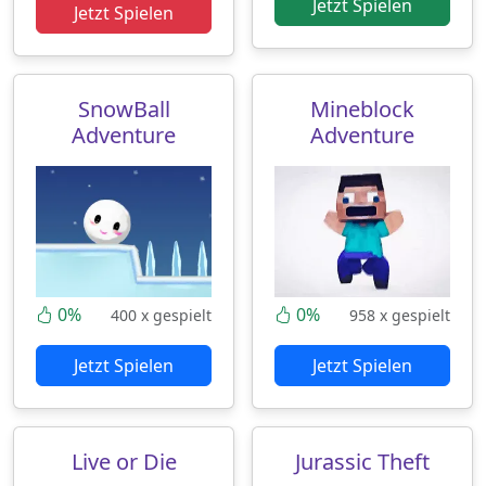
Jetzt Spielen
Jetzt Spielen
SnowBall
Mineblock
Adventure
Adventure
0%
0%
400 x gespielt
958 x gespielt
Jetzt Spielen
Jetzt Spielen
Live or Die
Jurassic Theft