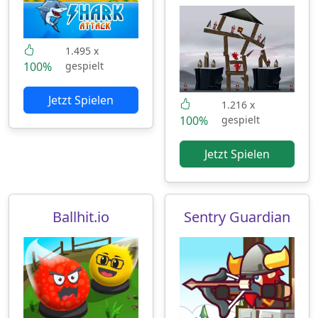
1.495 x
100%
gespielt
Jetzt Spielen
1.216 x
100%
gespielt
Jetzt Spielen
Ballhit.io
Sentry Guardian