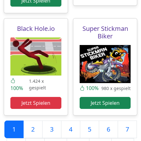
Jetzt Spielen
Black Hole.io
Super Stickman
Biker
1.424 x
100%
gespielt
100%
980 x gespielt
Jetzt Spielen
Jetzt Spielen
1
2
3
4
5
6
7