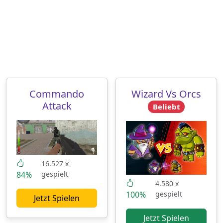
Commando
Wizard Vs Orcs
Attack
Beliebt
16.527 x
84%
gespielt
4.580 x
100%
gespielt
Jetzt Spielen
Jetzt Spielen