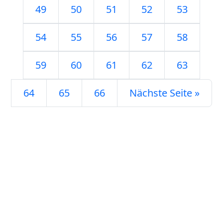
49
50
51
52
53
54
55
56
57
58
59
60
61
62
63
64
65
66
Nächste Seite »