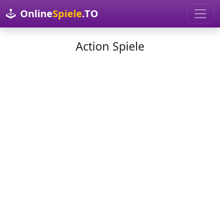
Online
Spiele
.TO
Action Spiele