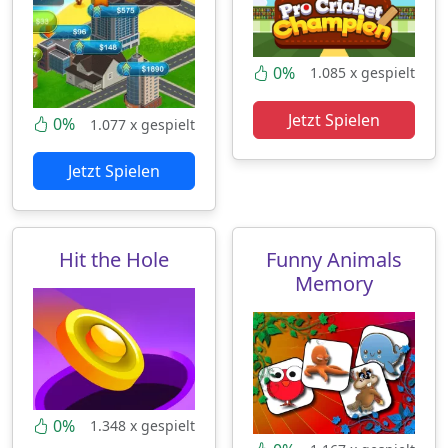
0%
1.085 x gespielt
Jetzt Spielen
0%
1.077 x gespielt
Jetzt Spielen
Hit the Hole
Funny Animals
Memory
0%
1.348 x gespielt