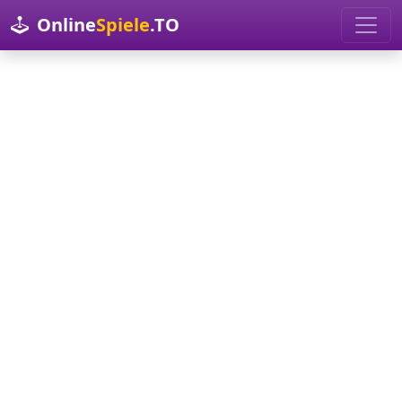
Online
Spiele
.TO