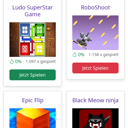
Ludo SuperStar
RoboShoot
Game
0%
1.158 x gespielt
0%
1.097 x gespielt
Jetzt Spielen
Jetzt Spielen
Epic Flip
Black Meow ninja