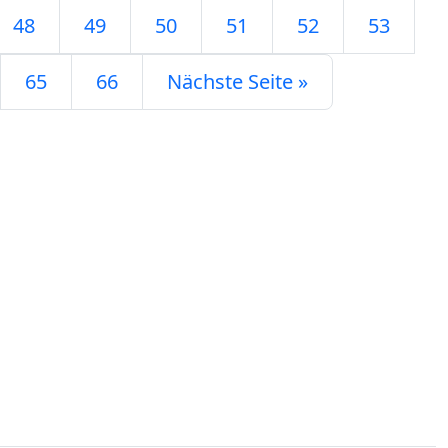
48
49
50
51
52
53
65
66
Nächste Seite »