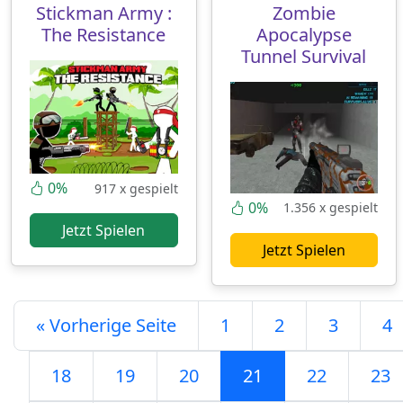
Stickman Army :
Zombie
The Resistance
Apocalypse
Tunnel Survival
0%
917 x gespielt
0%
1.356 x gespielt
Jetzt Spielen
Jetzt Spielen
« Vorherige Seite
1
2
3
4
18
19
20
21
22
23