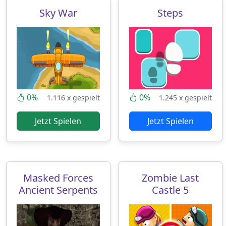
Sky War
Steps
0%
0%
1.116 x gespielt
1.245 x gespielt
Jetzt Spielen
Jetzt Spielen
Masked Forces
Zombie Last
Ancient Serpents
Castle 5