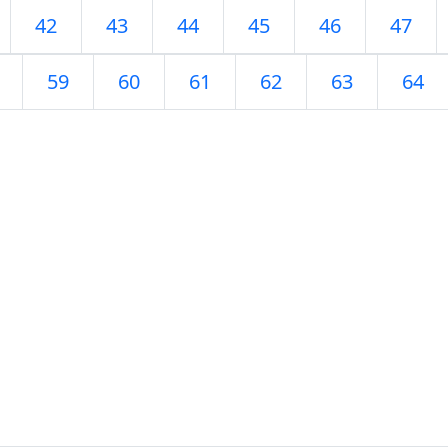
42
43
44
45
46
47
59
60
61
62
63
64