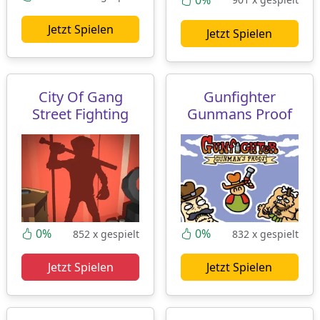
Jetzt Spielen
Jetzt Spielen
City Of Gang
Gunfighter
Street Fighting
Gunmans Proof
0%
0%
852 x gespielt
832 x gespielt
Jetzt Spielen
Jetzt Spielen