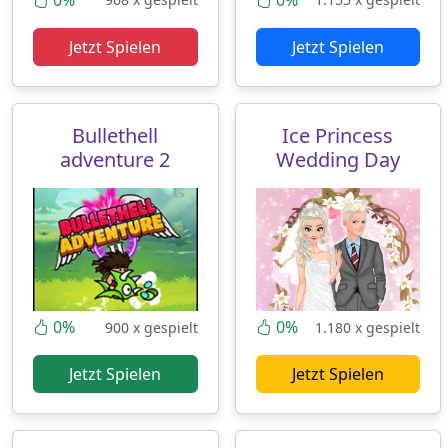
Jetzt Spielen
Jetzt Spielen
Bullethell
Ice Princess
adventure 2
Wedding Day
0%
0%
900 x gespielt
1.180 x gespielt
Jetzt Spielen
Jetzt Spielen