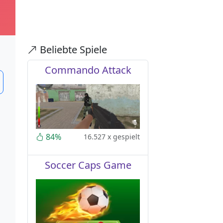
Beliebte Spiele
Commando Attack
84%
16.527 x gespielt
Soccer Caps Game