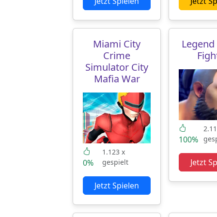
Jetzt Spielen
Jetzt S
Miami City
Legend 
Crime
Figh
Simulator City
Mafia War
2.11
100%
gesp
1.123 x
Jetzt S
0%
gespielt
Jetzt Spielen