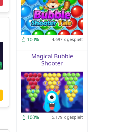
100%
4.697 x gespielt
Magical Bubble
Shooter
100%
5.179 x gespielt