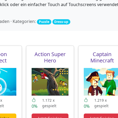
lick oder ein einfacher Touch auf Touchscreens verwendet
laden · Kategorien:
Puzzle
Dress-up
oon
Action Super
Captain
ect
Hero
Minecraft
 x
1.172 x
1.219 x
elt
0%
gespielt
0%
gespielt