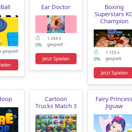
 Ball
Ear Doctor
Boxing
Superstars K
Champion
1.334 x
0%
gespielt
x gespielt
1.153 x
Jetzt Spielen
0%
gespielt
pielen
Jetzt Spielen
Hoop
Cartoon
Fairy Princes
Trucks Match 3
Jigsaw