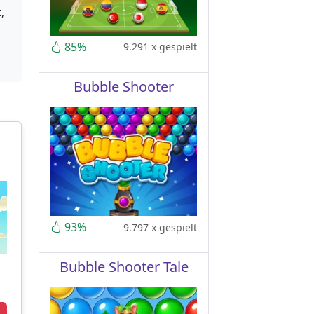
,
85%
9.291 x gespielt
Bubble Shooter
93%
9.797 x gespielt
Bubble Shooter Tale