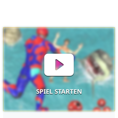
SPIEL STARTEN