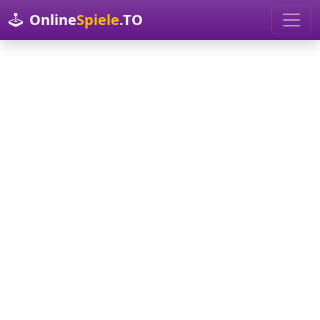
Online
Spiele
.TO