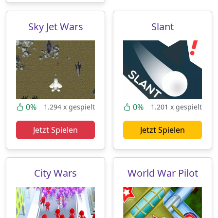
Sky Jet Wars
Slant
0%
0%
1.294 x gespielt
1.201 x gespielt
Jetzt Spielen
Jetzt Spielen
City Wars
World War Pilot