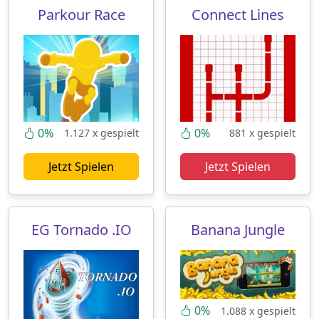
Parkour Race
Connect Lines
0%
0%
1.127 x gespielt
881 x gespielt
Jetzt Spielen
Jetzt Spielen
EG Tornado .IO
Banana Jungle
0%
1.088 x gespielt