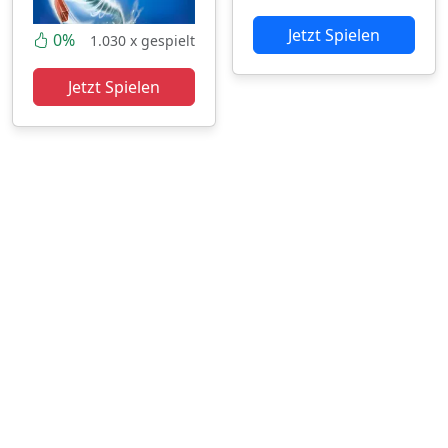
Jetzt Spielen
0%
1.030 x gespielt
Jetzt Spielen