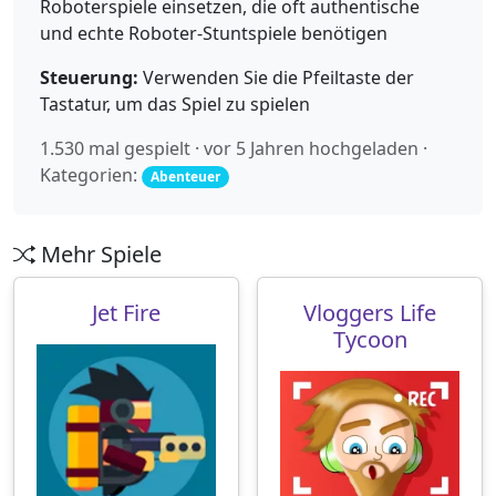
Roboterspiele einsetzen, die oft authentische
und echte Roboter-Stuntspiele benötigen
Steuerung:
Verwenden Sie die Pfeiltaste der
Tastatur, um das Spiel zu spielen
1.530 mal gespielt · vor 5 Jahren hochgeladen ·
Kategorien:
Abenteuer
Mehr Spiele
Jet Fire
Vloggers Life
Tycoon