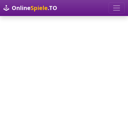
Online
Spiele
.TO