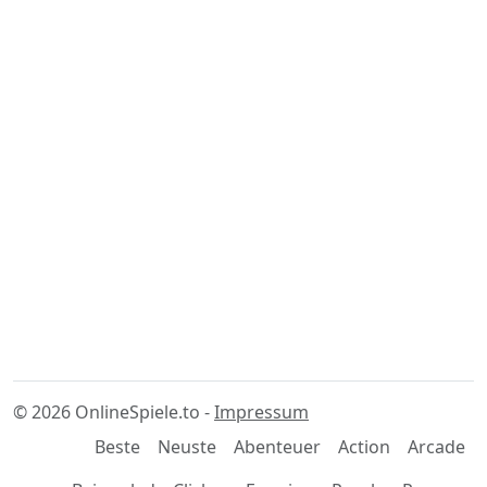
© 2026 OnlineSpiele.to -
Impressum
Beste
Neuste
Abenteuer
Action
Arcade