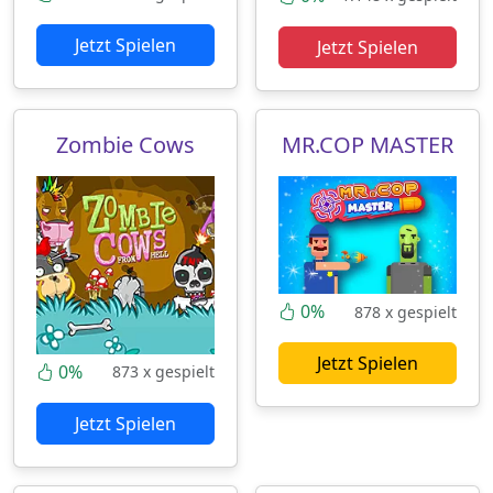
Jetzt Spielen
Jetzt Spielen
Zombie Cows
MR.COP MASTER
0%
878 x gespielt
Jetzt Spielen
0%
873 x gespielt
Jetzt Spielen