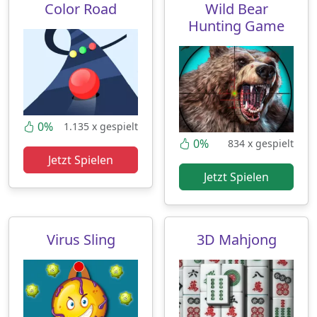
Color Road
Wild Bear
Hunting Game
0%
1.135 x gespielt
0%
834 x gespielt
Jetzt Spielen
Jetzt Spielen
Virus Sling
3D Mahjong