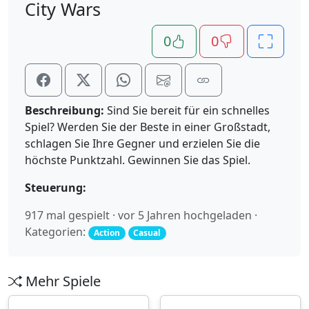
City Wars
0
0
Beschreibung:
Sind Sie bereit für ein schnelles
Spiel? Werden Sie der Beste in einer Großstadt,
schlagen Sie Ihre Gegner und erzielen Sie die
höchste Punktzahl. Gewinnen Sie das Spiel.
Steuerung:
917 mal gespielt · vor 5 Jahren hochgeladen ·
Kategorien:
Action
Casual
Mehr Spiele