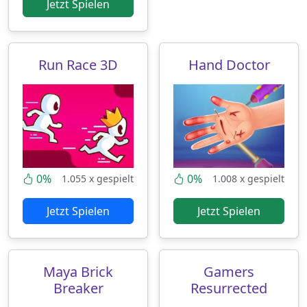
Jetzt Spielen
Run Race 3D
Hand Doctor
0%
0%
1.055 x gespielt
1.008 x gespielt
Jetzt Spielen
Jetzt Spielen
Maya Brick
Gamers
Breaker
Resurrected