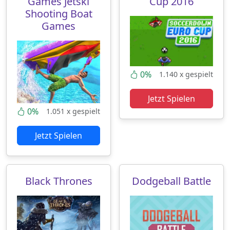
Games Jetski
Cup 2016
Shooting Boat
Games
0%
1.140 x gespielt
Jetzt Spielen
0%
1.051 x gespielt
Jetzt Spielen
Black Thrones
Dodgeball Battle